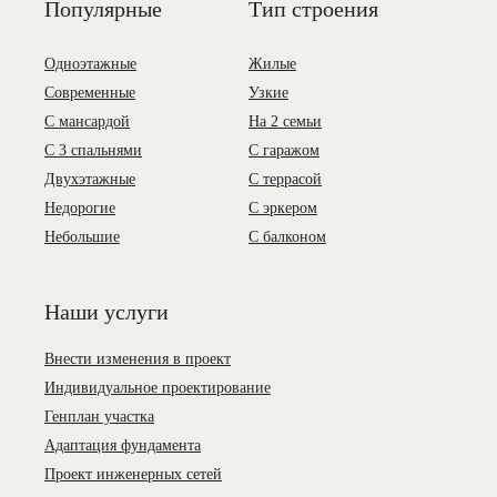
Популярные
Тип строения
Одноэтажные
Жилые
Современные
Узкие
С мансардой
На 2 семьи
С 3 спальнями
С гаражом
Двухэтажные
С террасой
Недорогие
С эркером
Небольшие
С балконом
Наши услуги
Внести изменения в проект
Индивидуальное проектирование
Генплан участка
Адаптация фундамента
Проект инженерных сетей