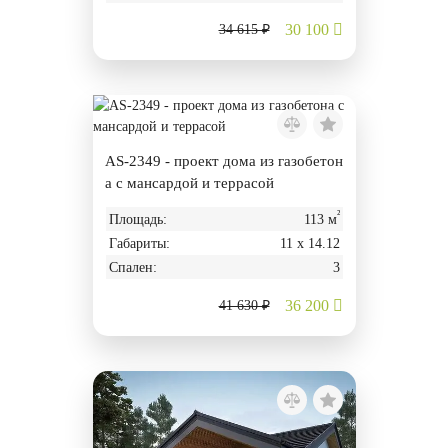
30 100
34 615 ₽
AS-2349 - проект дома из газобетон
а с мансардой и террасой
²
Площадь:
113 м
Габариты:
11 х 14.12
Спален:
3
36 200
41 630 ₽