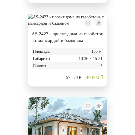
AS-2423 - проект дома из газобетон
а с мансардой и балконом
²
Площадь:
156 м
Габариты:
10.36 х 15.31
Спален:
5
49 800
57 270 ₽