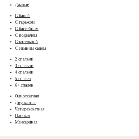
Дачные
С баней
С гаражом
С бассейном
С подвалом
С котельной
С зимним садом
2 спальни
3 спальни
4 спальни
5 спален
6+ спален
Односкатная
Двускатная
Четырехскатная
Плоская
Мансардная