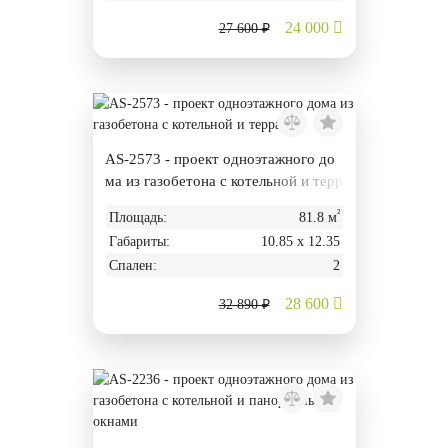
24 000
27 600 ₽
AS-2573 - проект одноэтажного до
ма из газобетона с котельной и терр
асой
²
Площадь:
81.8 м
Габариты:
10.85 х 12.35
Спален:
2
28 600
32 890 ₽