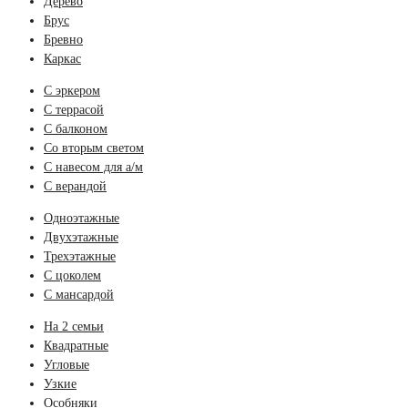
Дерево
Брус
Бревно
Каркас
С эркером
С террасой
С балконом
Со вторым светом
С навесом для а/м
С верандой
Одноэтажные
Двухэтажные
Трехэтажные
С цоколем
С мансардой
На 2 семьи
Квадратные
Угловые
Узкие
Особняки