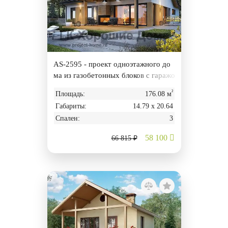
AS-2595 - проект одноэтажного до
ма из газобетонных блоков с гаражо
м и террасой
²
Площадь:
176.08 м
Габариты:
14.79 х 20.64
Спален:
3
58 100
66 815 ₽