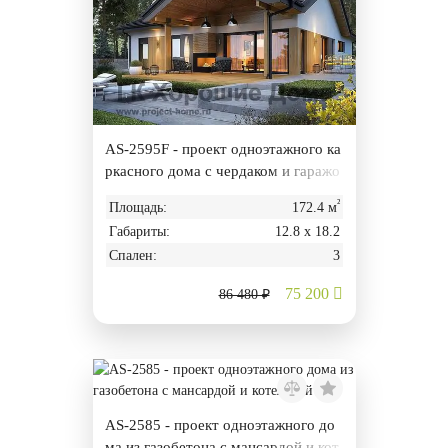
AS-2595F - проект одноэтажного ка
ркасного дома с чердаком и гаражо
м
²
Площадь:
172.4 м
Габариты:
12.8 х 18.2
Спален:
3
75 200
86 480 ₽
AS-2585 - проект одноэтажного до
ма из газобетона с мансардой и кот