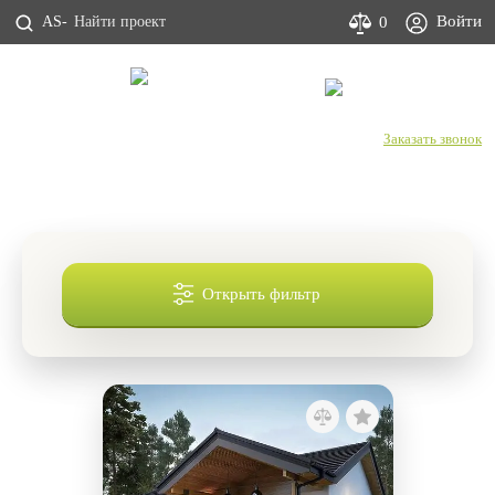
Войти
0
AS-
С Днем строителя!
+7 (800) 333-53-00
Заказать звонок
Каталог проектов домов
Открыть фильтр