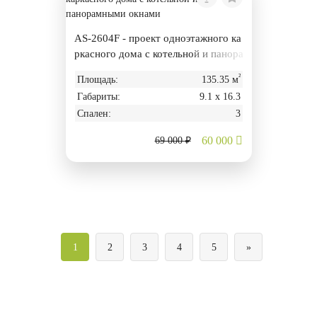
AS-2604F - проект одноэтажного ка
ркасного дома с котельной и панора
мными окнами
²
Площадь:
135.35 м
Габариты:
9.1 х 16.3
Спален:
3
60 000
69 000 ₽
1
2
3
4
5
»