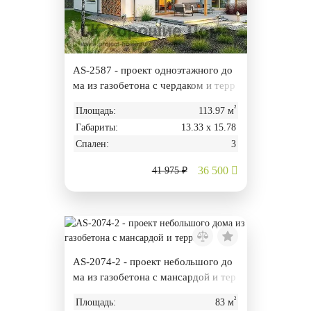
AS-2587 - проект одноэтажного до
ма из газобетона с чердаком и терр
асой
²
Площадь:
113.97 м
Габариты:
13.33 х 15.78
Спален:
3
36 500
41 975 ₽
AS-2074-2 - проект небольшого до
ма из газобетона с мансардой и тер
расой
²
Площадь:
83 м