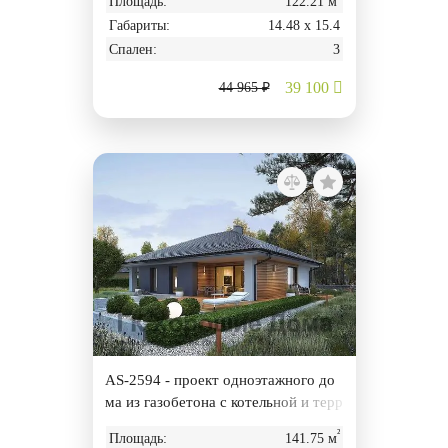
Площадь:
122.21 м
Габариты:
14.48 х 15.4
Спален:
3
39 100
44 965 ₽
AS-2594 - проект одноэтажного до
ма из газобетона с котельной и терр
асой
²
Площадь:
141.75 м