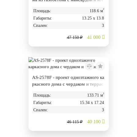
ельной
²
Площадь:
118.6 м
Габариты:
13.25 х 13.8
Спален:
3
41 000
47 150 ₽
AS-2578F - проект одноэтажного ка
ркасного дома с чердаком и террас
ой
²
Площадь:
133.71 м
Габариты:
15.34 х 17.24
Спален:
3
40 100
46 115 ₽