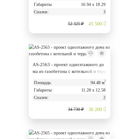
Габариты:
16.94 х 18.29
Спален:
3
45 500
52 325 ₽
AS-2563 - проект одноэтажного до
ма из газобетона с котельной и терр
асой
²
Площадь:
94.48 м
Габариты:
11.28 х 12.58
Спален:
2
30 200
34 730 ₽