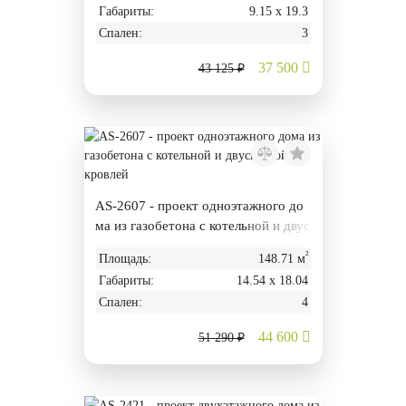
Габариты:
9.15 х 19.3
Спален:
3
37 500
43 125 ₽
AS-2607 - проект одноэтажного до
ма из газобетона с котельной и двус
катной кровлей
²
Площадь:
148.71 м
Габариты:
14.54 х 18.04
Спален:
4
44 600
51 290 ₽