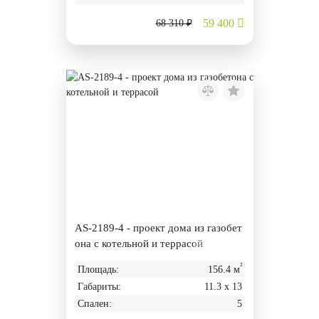
59 400
68 310 ₽
AS-2189-4 - проект дома из газобет
она с котельной и террасой
²
Площадь:
156.4 м
Габариты:
11.3 х 13
Спален:
5