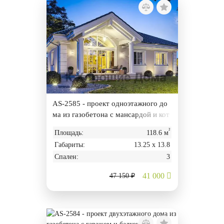
AS-2585 - проект одноэтажного до
ма из газобетона с мансардой и кот
ельной
²
Площадь:
118.6 м
Габариты:
13.25 х 13.8
Спален:
3
41 000
47 150 ₽