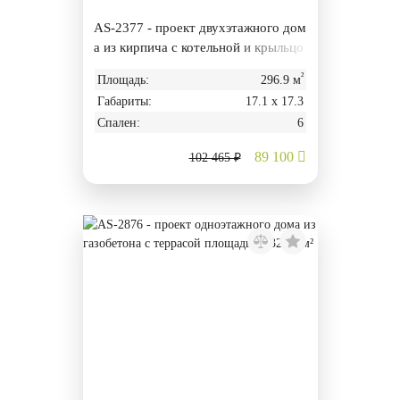
AS-2377 - проект двухэтажного дом
а из кирпича с котельной и крыльцо
м
²
Площадь:
296.9 м
Габариты:
17.1 х 17.3
Спален:
6
89 100
102 465 ₽