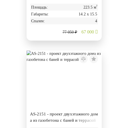
й
²
Площадь:
223.5 м
Габариты:
14.2 х 15.5
Спален:
4
67 000
77 050 ₽
AS-2151 - проект двухэтажного дом
а из газобетона с баней и террасой