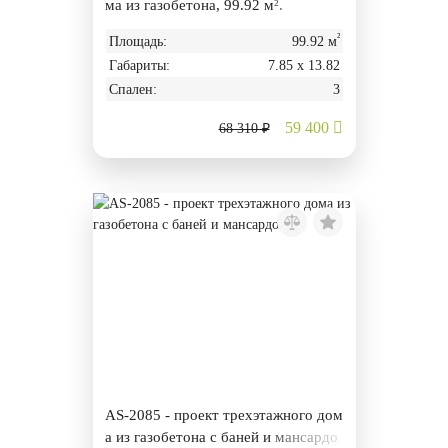
ма из газобетона, 99.92 м².
²
Площадь:
99.92 м
Габариты:
7.85 х 13.82
Спален:
3
59 400
68 310 ₽
AS-2085 - проект трехэтажного дом
а из газобетона с баней и мансардо