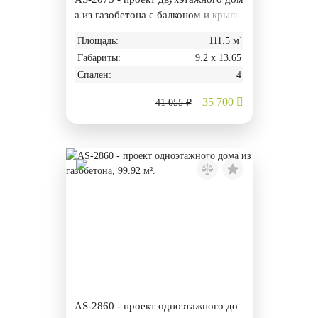
а из газобетона с балконом и крыль
цом
²
Площадь:
111.5 м
Габариты:
9.2 х 13.65
Спален:
4
35 700
41 055 ₽
AS-2860 - проект одноэтажного до