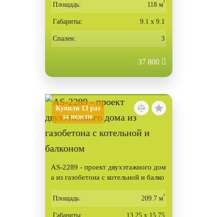
²
Площадь:
118 м
Габариты:
9.1 х 9.1
Спален:
3
37 800
Купили 13 раз
за неделю
AS-2289 - проект двухэтажного дом
а из газобетона с котельной и балко
ном
²
Площадь:
209.7 м
Габариты:
13.25 х 15.75