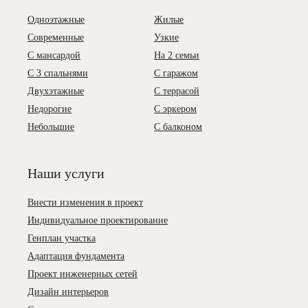
Одноэтажные
Жилые
Современные
Узкие
С мансардой
На 2 семьи
С 3 спальнями
С гаражом
Двухэтажные
С террасой
Недорогие
С эркером
Небольшие
С балконом
Наши услуги
Внести изменения в проект
Индивидуальное проектирование
Генплан участка
Адаптация фундамента
Проект инженерных сетей
Дизайн интерьеров