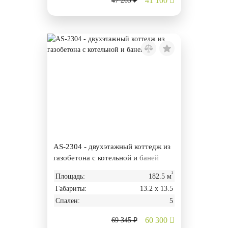
41 100
47 265 ₽
AS-2304 - двухэтажный коттедж из
газобетона с котельной и баней
²
Площадь:
182.5 м
Габариты:
13.2 х 13.5
Спален:
5
60 300
69 345 ₽