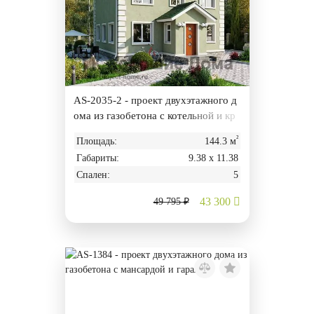
AS-2035-2 - проект двухэтажного д
ома из газобетона с котельной и кр
ыльцом
²
Площадь:
144.3 м
Габариты:
9.38 х 11.38
Спален:
5
43 300
49 795 ₽