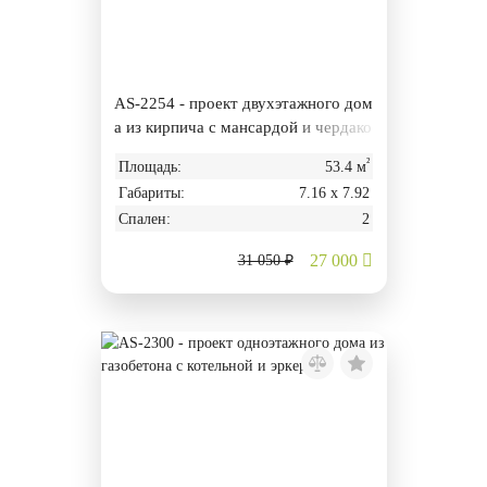
AS-2254 - проект двухэтажного дом
а из кирпича с мансардой и чердако
м
²
Площадь:
53.4 м
Габариты:
7.16 х 7.92
Спален:
2
27 000
31 050 ₽