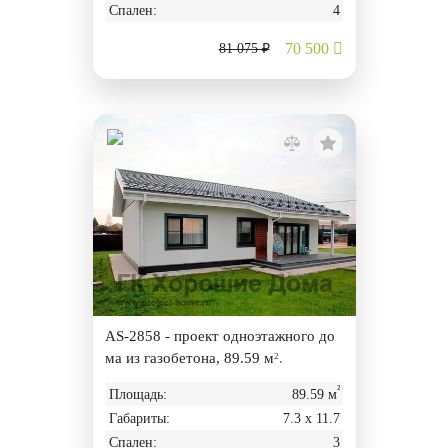
Спален:
4
70 500
81 075 ₽
AS-2858 - проект одноэтажного до
ма из газобетона, 89.59 м².
²
Площадь:
89.59 м
Габариты:
7.3 х 11.7
Спален:
3