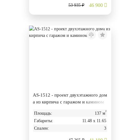
46 900
53 935 ₽
AS-1512 - проект двухэтажного дом
а из кирпича с гаражом и камином
²
Площадь:
137 м
Габариты:
11.48 х 11.65
Спален:
3