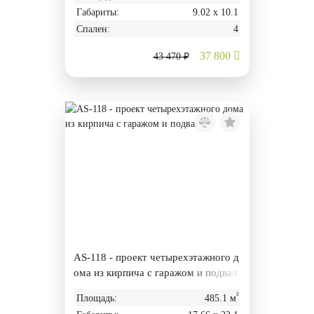
Габариты:
9.02 х 10.1
Спален:
4
37 800
43 470 ₽
AS-118 - проект четырехэтажного д
ома из кирпича с гаражом и подвал
ом
²
Площадь:
485.1 м