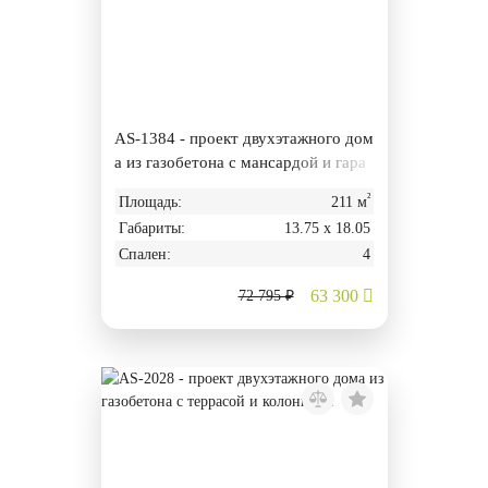
AS-1384 - проект двухэтажного дом
а из газобетона с мансардой и гара
жом
²
Площадь:
211 м
Габариты:
13.75 х 18.05
Спален:
4
63 300
72 795 ₽