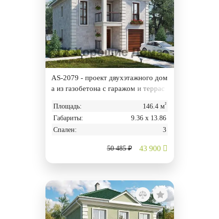
AS-2079 - проект двухэтажного дом
а из газобетона с гаражом и террас
ой
²
Площадь:
146.4 м
Габариты:
9.36 х 13.86
Спален:
3
43 900
50 485 ₽