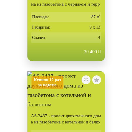
ма из газобетона с чердаком и терр
асой
²
Площадь:
87 м
Габариты:
9 х 13
Спален:
4
30 400
Купили 12 раз
за неделю
AS-2437 - проект двухэтажного дом
а из газобетона с котельной и балко
ном