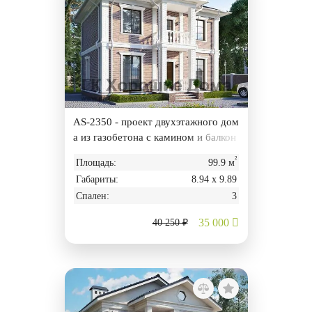
AS-2350 - проект двухэтажного дом
а из газобетона с камином и балкон
ом
²
Площадь:
99.9 м
Габариты:
8.94 х 9.89
Спален:
3
35 000
40 250 ₽