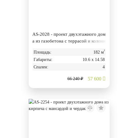
AS-2028 - проект двухэтажного дом
а из газобетона с террасой и колонн
ами
²
Площадь:
182 м
Габариты:
10.6 х 14.58
Спален:
4
57 600
66 240 ₽