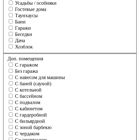
Усадьбы / особняки
Гостевые дома
Таунхаусы
Бани
Гаражи
Беседки
Дача
Хозблок
Доп. помещения
С гаражом
Без гаража
С навесом для машины
С баней (сауной)
С котельной
С бассейном
С подвалом
С кабинетом
С гардеробной
С бильярдной
С зоной барбекю
С чердаком
Со спортзалом