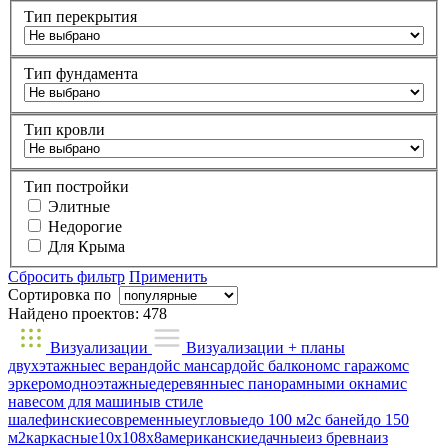
Тип перекрытия
Тип фундамента
Тип кровли
Тип постройки
Элитные
Недорогие
Для Крыма
Сбросить фильтр
Применить
Сортировка по
Найдено проектов:
478
Визуализации
Визуализации + планы
двухэтажные
с верандой
с мансардой
с балконом
с гаражом
с
эркером
одноэтажные
деревянные
с панорамными окнами
с
навесом для машины
в стиле
шале
финские
современные
угловые
до 100 м2
с баней
до 150
м2
каркасные
10х10
8х8
американские
дачные
из бревна
из