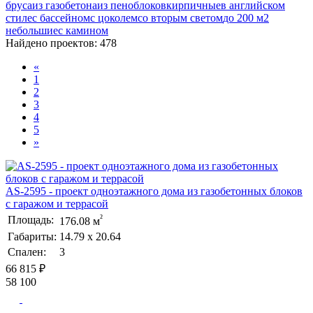
бруса
из газобетона
из пеноблоков
кирпичные
в английском
стиле
с бассейном
с цоколем
со вторым светом
до 200 м2
небольшие
с камином
Найдено проектов:
478
«
1
2
3
4
5
»
AS-2595 - проект одноэтажного дома из газобетонных блоков
с гаражом и террасой
²
Площадь:
176.08 м
Габариты:
14.79 х 20.64
Спален:
3
66 815 ₽
58 100