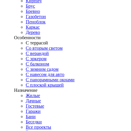
Кирпич
Брус
Бревно
Газобетон
Пеноблок
Каркас
Дерево
Особенности
С террасой
Со вторым светом
С верандой
С эркером
С балконом
С зимним садом
С навесом для авто
С панорамными окнами
С плоской крышей
Назначение
Жилые
Дачные
Гостевые
Гаражи
Бани
Беседки
Все проекты