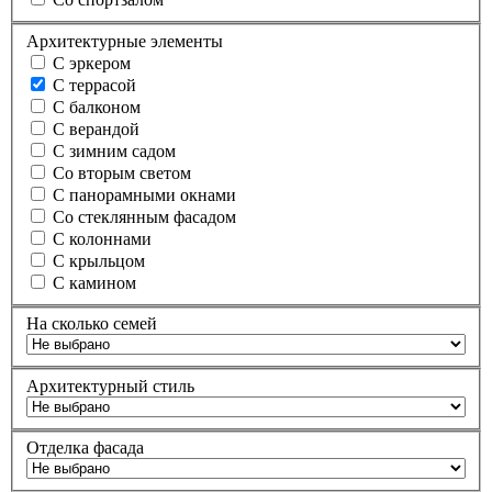
Архитектурные элементы
С эркером
С террасой
С балконом
С верандой
С зимним садом
Со вторым светом
С панорамными окнами
Со стеклянным фасадом
С колоннами
С крыльцом
С камином
На сколько семей
Архитектурный стиль
Отделка фасада