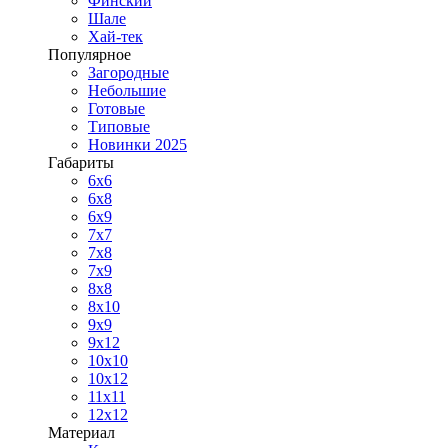
Финский
Шале
Хай-тек
Популярное
Загородные
Небольшие
Готовые
Типовые
Новинки 2025
Габариты
6x6
6x8
6x9
7x7
7x8
7x9
8x8
8x10
9x9
9x12
10x10
10x12
11x11
12x12
Материал