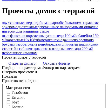
Проекты домов с террасой
двухэтажные
с верандой
с мансардой
с балконом
с гаражом
с
эркером
одноэтажные
деревянные
с панорамными окнами
с
навесом для машины
в стиле
шале
финские
современные
угловые
до 100 м2
с баней
до 150
м2
каркасные
10х10
8х8
американские
дачные
из бревна
из
бруса
из газобетона
из пеноблоков
кирпичные
в английском
стиле
с бассейном
с цоколем
со вторым светом
до 200 м2
небольшие
с камином
Проекты домов с террасой
Открыть фильтр
Открыть фильтр
Подбор по параметрам:
Фильтр по параметрам:
Выбрано проектов:
0
Показать
Проектов не найдено
Материал стен
Газобетон
Кирпич
Брус
Бревно