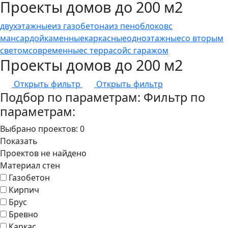
Проекты домов до 200 м2
двухэтажные
из газобетона
из пеноблоков
с
мансардой
каменные
каркасные
одноэтажные
со вторым
светом
современные
с террасой
с гаражом
Проекты домов до 200 м2
Открыть фильтр
Открыть фильтр
Подбор по параметрам:
Фильтр по
параметрам:
Выбрано проектов:
0
Показать
Проектов не найдено
Материал стен
Газобетон
Кирпич
Брус
Бревно
Каркас