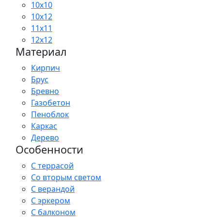
10x10
10x12
11x11
12x12
Материал
Кирпич
Брус
Бревно
Газобетон
Пеноблок
Каркас
Дерево
Особенности
С террасой
Со вторым светом
С верандой
С эркером
С балконом