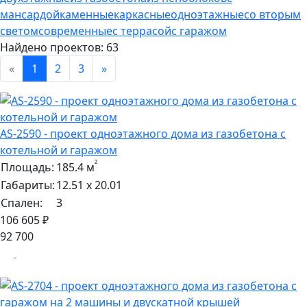
мансардой
каменные
каркасные
одноэтажные
со вторым
светом
современные
с террасой
с гаражом
Найдено проектов:
63
«
1
2
3
»
AS-2590 - проект одноэтажного дома из газобетона с
котельной и гаражом
²
Площадь:
185.4 м
Габариты:
12.51 х 20.01
Спален:
3
106 605 ₽
92 700