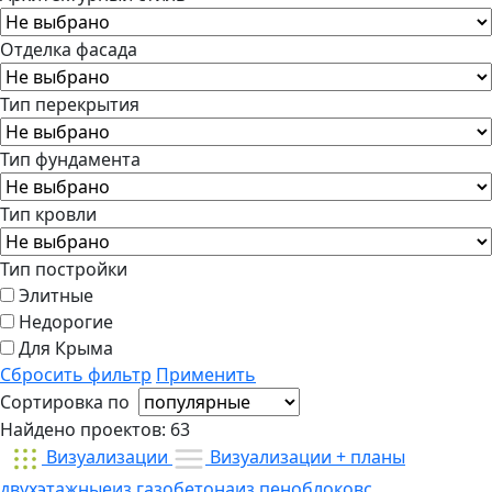
Отделка фасада
Тип перекрытия
Тип фундамента
Тип кровли
Тип постройки
Элитные
Недорогие
Для Крыма
Сбросить фильтр
Применить
Сортировка по
Найдено проектов:
63
Визуализации
Визуализации + планы
двухэтажные
из газобетона
из пеноблоков
с