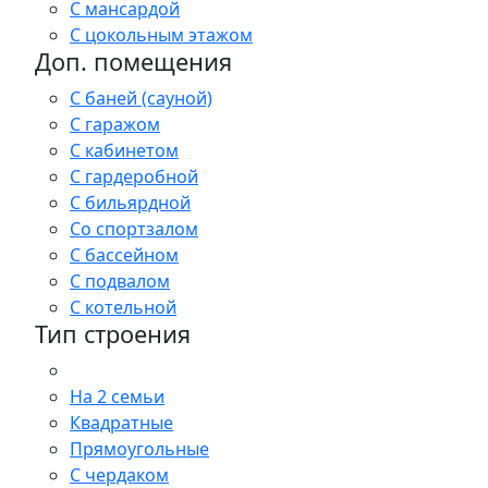
С мансардой
С цокольным этажом
Доп. помещения
С баней (сауной)
С гаражом
С кабинетом
С гардеробной
С бильярдной
Со спортзалом
С бассейном
С подвалом
С котельной
Тип строения
На 2 семьи
Квадратные
Прямоугольные
С чердаком