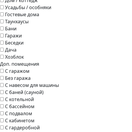
Дом / коттедж
Усадьбы / особняки
Гостевые дома
Таунхаусы
Бани
Гаражи
Беседки
Дача
Хозблок
Доп. помещения
С гаражом
Без гаража
С навесом для машины
С баней (сауной)
С котельной
С бассейном
С подвалом
С кабинетом
С гардеробной