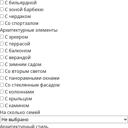
С бильярдной
С зоной барбекю
С чердаком
Со спортзалом
Архитектурные элементы
С эркером
С террасой
С балконом
С верандой
С зимним садом
Со вторым светом
С панорамными окнами
Со стеклянным фасадом
С колоннами
С крыльцом
С камином
На сколько семей
Архитектурный стиль