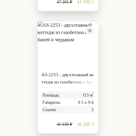
41 100
47 265 ₽
AS-2253 - двухэтажный ко
ттедж из газобетона с бан
ей и чердаком
²
Площадь:
113 м
Габариты:
9.5 х 9.6
Спален:
3
36 200
41 630 ₽