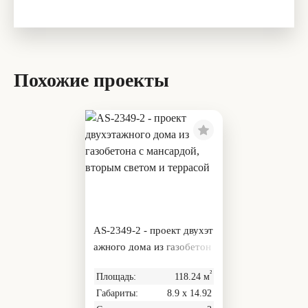
Похожие проекты
AS-2349-2 - проект двухэт
ажного дома из газобетон
а с мансардой, вторым све
²
Площадь:
118.24 м
том и террасой
Габариты:
8.9 х 14.92