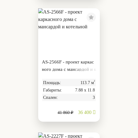
AS-2566F - проект каркас
ного дома с мансардой и к
отельной
²
Площадь:
113.7 м
Габариты:
7.88 х 11.8
Спален:
3
36 400
41 860 ₽