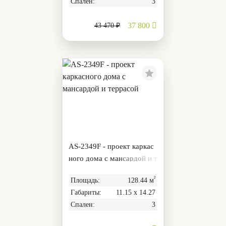
Спален:
3
37 800
43 470 ₽
AS-2349F - проект каркас
ного дома с мансардой и т
еррасой
²
Площадь:
128.44 м
Габариты:
11.15 х 14.27
Спален:
3