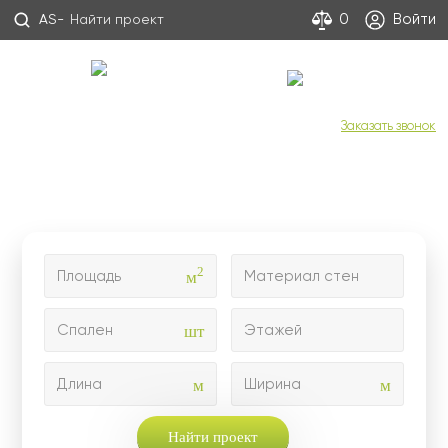
Войти
0
AS-
С Днем строителя!
+7 (800) 333-53-00
Заказать звонок
Проекты домов и коттеджей
для надежного строительства
2
м
Площадь
Материал стен
шт
Спален
Этажей
м
м
Длина
Ширина