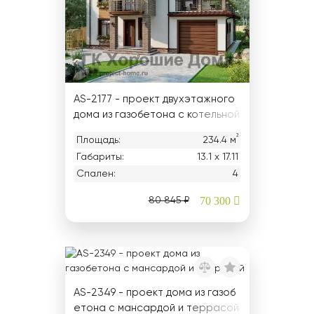
AS-2177 - проект двухэтажного
дома из газобетона с котельной
и гаражом
²
Площадь:
234.4 м
Габариты:
13.1 х 17.11
Спален:
4
70 300
80 845 ₽
AS-2349 - проект дома из газоб
етона с мансардой и террасой