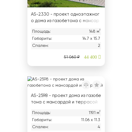
AS-2330 - проект одноэтажног
о дома из газобетона с мансар
дой и котельной
²
Площадь:
148 м
Габариты:
14.7 х 15.7
Спален:
2
44 400
51 060 ₽
AS-2598 - проект дома из газобе
тона с мансардой и террасой
²
Площадь:
119.1 м
Габариты:
11.06 х 11.3
Спален:
4