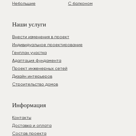
приводящих к переделкам
Небольшие
С балконом
которое сэкономит ваше время, деньги и
Оптимизацию материалов на несущие
нервы на всех этапах строительства.
конструкции
Оптимизацию расходов на этапе закупки
Наши услуги
материалов
Внести изменения в проект
3. Технико-эксплуатационный аспект
Индивидуальное проектирование
Профессиональный проект содержит:
Генплан участка
Конструктивные расчеты несущих
Адаптация фундамента
элементов (фундаментов, перекрытий,
Проект инженерных сетей
стропильных систем)
Дизайн интерьеров
Технические решения по теплоизоляции
Строительство домов
и энергоэффективности
Инженерные разделы (электроснабжение,
водоснабжение, канализация)
Информация
Спецификации материалов и
оборудования
Контакты
4. Риск-менеджмент
Доставка и оплата
Отсутствие проекта приводит к:
Состав проекта