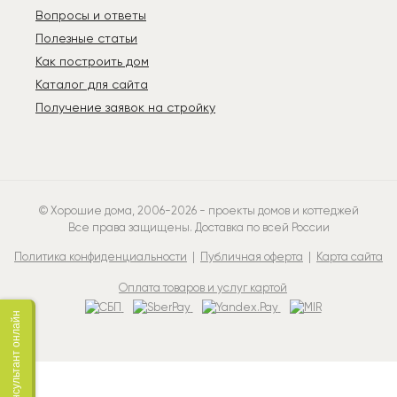
Вопросы и ответы
Неконтролируемому увеличению сроков
строительства
Полезные статьи
Нарушению технологических процессов
Как построить дом
Проблемам при подключении к
Каталог для сайта
инженерным сетям
Получение заявок на стройку
Сложностям при страховании объекта
Проектная документация является
техническим паспортом здания и
обеспечивает:
© Хорошие дома, 2006-2026 - проекты домов и коттеджей
Соблюдение нормативных требований
Все права защищены. Доставка по всей России
Контроль стоимости и сроков
строительства
Политика конфиденциальности
|
Публичная оферта
|
Карта сайта
Гарантию надежности конструктивных
Оплата товаров и услуг картой
решений
Юридическую защищенность владельца
Консультант онлайн
Инвестиция в профессиональный проект
окупается за счет предотвращения
дополнительных расходов на переделку и