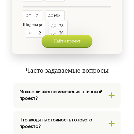
от
до
Длина
м
Ширина
м
от
до
от
до
Часто задаваемые вопросы
Можно ли внести изменения в типовой
проект?
Да. Мы можем внести любые изменения в
типовой проект согласно вашим
Что входит в стоимость готового
пожеланиям: изменить планировку,
проекта?
количество комнат, добавить гараж,