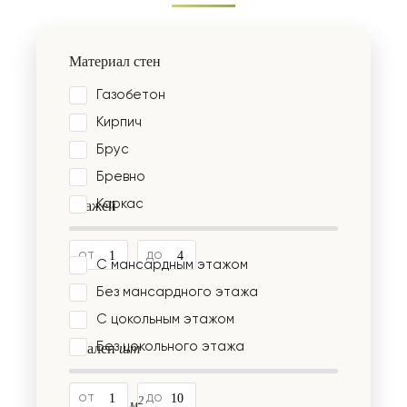
Материал стен
Газобетон
Кирпич
Брус
Бревно
Каркас
Этажей
от
до
С мансардным этажом
Без мансардного этажа
С цокольным этажом
Без цокольного этажа
Cпален
шт
от
до
2
Площадь
м