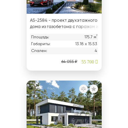
AS-2584 - проект двухэтажного
дома из газобетона с гаражом и
балконом
²
Площадь:
175.7 м
Габариты:
13.18 х 15.53
Спален:
4
55 700
64 055 ₽