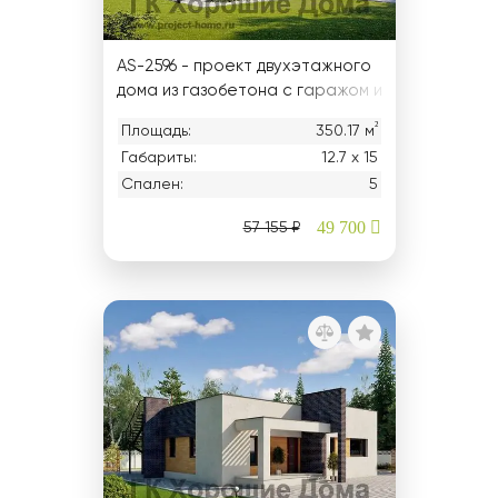
AS-2596 - проект двухэтажного
дома из газобетона с гаражом и
террасой
²
Площадь:
350.17 м
Габариты:
12.7 х 15
Спален:
5
49 700
57 155 ₽