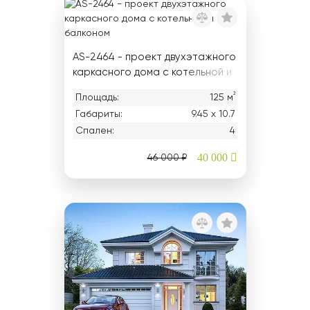
AS-2464 - проект двухэтажного
каркасного дома с котельной и
балконом
²
Площадь:
125 м
Габариты:
9.45 х 10.7
Спален:
4
40 000
46 000 ₽