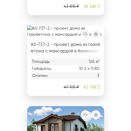
38 100
43 815 ₽
AS-737-2 - проект дома из газоб
етона с мансардой и балконом
²
Площадь:
124 м
Габариты:
10.2 х 11.85
Спален:
3
42 700
49 105 ₽