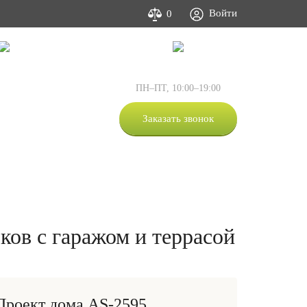
Войти
0
Фото и видео
Контакты
:
+7 (495) 505-63-05
ПН–ПТ, 10:00–19:00
:
+7 (812) 309-53-00
:
+7 (800) 333-53-00
Заказать звонок
+7-981-873-67-07
ков с гаражом и террасой
Проект дома AS-2595