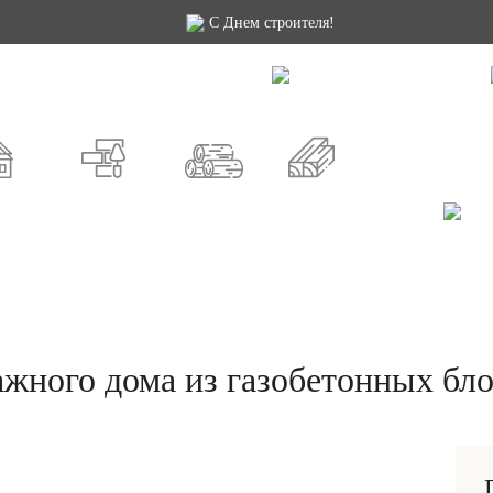
С Днем строителя!
й проект
Как заказать
Строительство
Доп. услуги
Москва
СПб
Россия
СНЫЕ
ИЗ КИРПИЧА
ИЗ БРЕВНА
ИЗ БРУСА
ажного дома из газобетонных бло