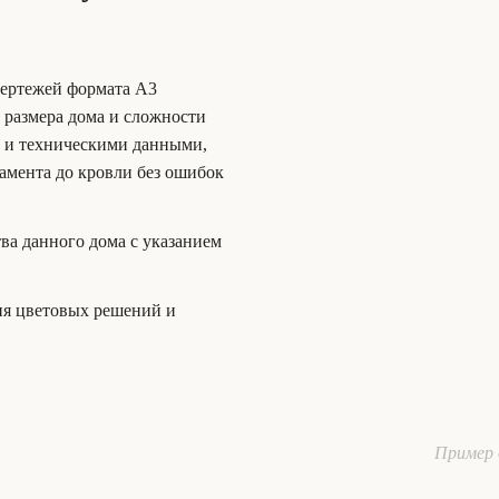
чертежей формата А3
т размера дома и сложности
и и техническими данными,
амента до кровли без ошибок
тва данного дома с указанием
ия цветовых решений и
Пример 