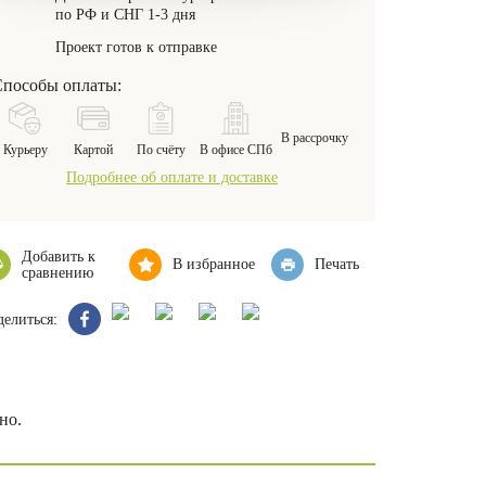
по РФ и СНГ 1-3 дня
Проект готов к отправке
пособы оплаты:
В рассрочку
Курьеру
Картой
По счёту
В офисе СПб
Подробнее об оплате и доставке
Добавить к
В избранное
Печать
сравнению
елиться:
но.