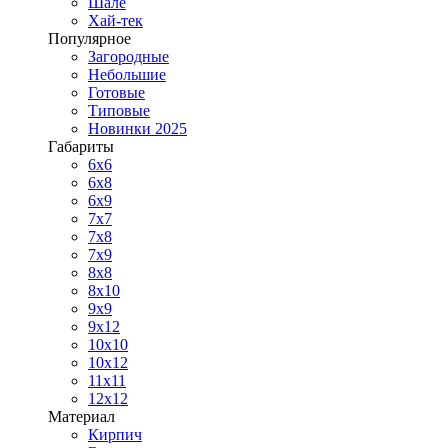
Шале
Хай-тек
Популярное
Загородные
Небольшие
Готовые
Типовые
Новинки 2025
Габариты
6x6
6x8
6x9
7x7
7x8
7x9
8x8
8x10
9x9
9x12
10x10
10x12
11x11
12x12
Материал
Кирпич