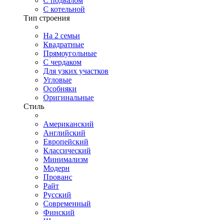
С подвалом
С котельной
Тип строения
На 2 семьи
Квадратные
Прямоугольные
С чердаком
Для узких участков
Угловые
Особняки
Оригинальные
Стиль
Американский
Английский
Европейский
Классический
Минимализм
Модерн
Прованс
Райт
Русский
Современный
Финский