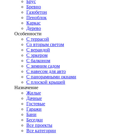
Брус
Бревно
Газобетон
Пеноблок
Каркас
Дерево
Особенности
С террасой
Со вторым светом
С верандой
С эркером
С балконом
С зимним садом
С навесом для авто
С панорамными окнами
С плоской крышей
Назначение
Жилые
Дачные
Гостевые
Гаражи
Бани
Беседки
Все проекты
Все категории