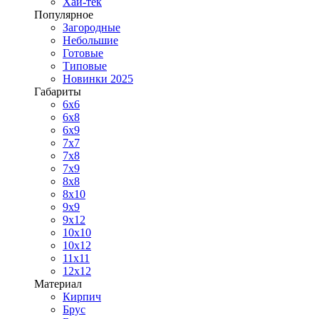
Хай-тек
Популярное
Загородные
Небольшие
Готовые
Типовые
Новинки 2025
Габариты
6x6
6x8
6x9
7x7
7x8
7x9
8x8
8x10
9x9
9x12
10x10
10x12
11x11
12x12
Материал
Кирпич
Брус