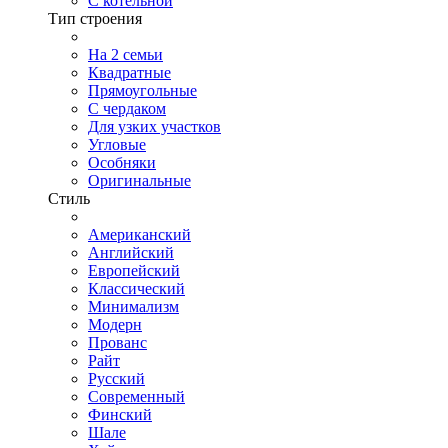
С котельной
Тип строения
На 2 семьи
Квадратные
Прямоугольные
С чердаком
Для узких участков
Угловые
Особняки
Оригинальные
Стиль
Американский
Английский
Европейский
Классический
Минимализм
Модерн
Прованс
Райт
Русский
Современный
Финский
Шале