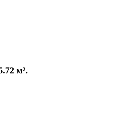
.72 м².