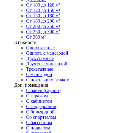
От 100 до 120 м²
От 120 до 150 м²
От 150 до 180 м²
От 180 до 200 м²
От 200 до 250 м²
От 250 до 300 м²
От 300 м²
Этажность
Одноэтажные
Одноэт. с мансардой
Двухэтажные
Двухэт. с мансардой
Трехэтажные
С мансардой
С цокольным этажом
Доп. помещения
С баней (сауной)
С гаражом
С кабинетом
С гардеробной
С бильярдной
Со спортзалом
С бассейном
С подвалом