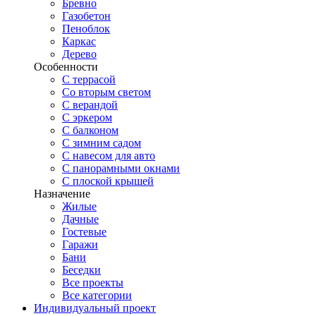
Бревно
Газобетон
Пеноблок
Каркас
Дерево
Особенности
С террасой
Со вторым светом
С верандой
С эркером
С балконом
С зимним садом
С навесом для авто
С панорамными окнами
С плоской крышей
Назначение
Жилые
Дачные
Гостевые
Гаражи
Бани
Беседки
Все проекты
Все категории
Индивидуальный проект