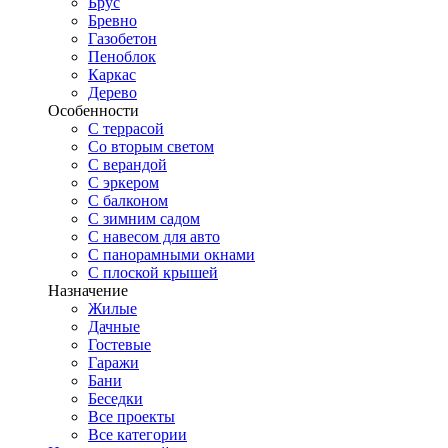
Брус
Бревно
Газобетон
Пеноблок
Каркас
Дерево
Особенности
С террасой
Со вторым светом
С верандой
С эркером
С балконом
С зимним садом
С навесом для авто
С панорамными окнами
С плоской крышей
Назначение
Жилые
Дачные
Гостевые
Гаражи
Бани
Беседки
Все проекты
Все категории