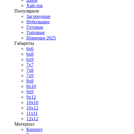
Шале
Хай-тек
Популярное
Загородные
Небольшие
Готовые
Типовые
Новинки 2025
Габариты
6x6
6x8
6x9
7x7
7x8
7x9
8x8
8x10
9x9
9x12
10x10
10x12
11x11
12x12
Материал
Кирпич