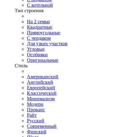
С котельной
Тип строения
На 2 семьи
Квадратные
Прямоугольные
С чердаком
Для узких участков
Угловые
Особняки
Оригинальные
Стиль
Американский
Английский
Европейский
Классический
Минимализм
Модерн
Прованс
Райт
Русский
Современный
Финский