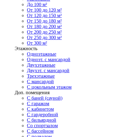
До 100 м²
От 100 до 120 м²
От 120 до 150 м²
От 150 до 180 м²
От 180 до 200 м²
От 200 до 250 м²
От 250 до 300 м²
От 300 м²
Этажность
Одноэтажные
Одноэт. с мансардой
Двухэтажные
Двухэт. с мансардой
Трехэтажные
С мансардой
С цокольным этажом
Доп. помещения
С баней (сауной)
С гаражом
С кабинетом
С гардеробной
С бильярдной
Со спортзалом
С бассейном
С подвалом