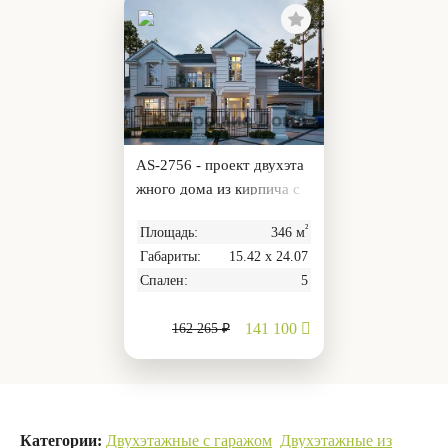
AS-2756 - проект двухэта
жного дома из кирпича с
мансардой, гаражом, втор
²
Площадь:
346 м
ым светом
Габариты:
15.42 х 24.07
Спален:
5
141 100
162 265 ₽
Категории:
Двухэтажные с гаражом
Двухэтажные из