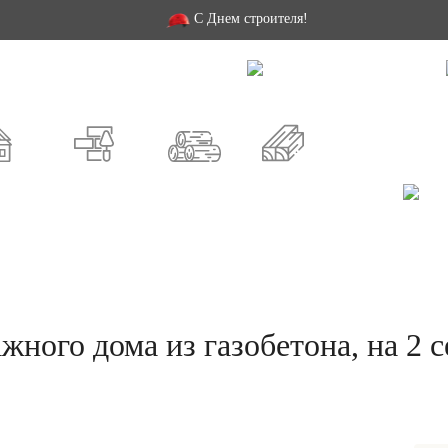
С Днем строителя!
й проект
Как заказать
Строительство
Доп. услуги
Москва
СПб
Россия
СНЫЕ
ИЗ КИРПИЧА
ИЗ БРЕВНА
ИЗ БРУСА
жного дома из газобетона, на 2 