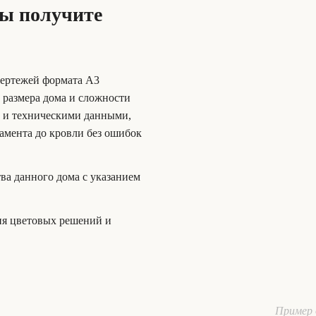
Вы получите
чертежей формата А3
т размера дома и сложности
и и техническими данными,
амента до кровли без ошибок
тва данного дома с указанием
ия цветовых решений и
Пример 