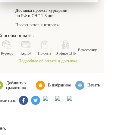
Доставка проекта курьерами
по РФ и СНГ 1-3 дня
Проект готов к отправке
пособы оплаты:
В рассрочку
Курьеру
Картой
По счёту
В офисе СПб
Подробнее об оплате и доставке
Добавить к
В избранное
Печать
сравнению
елиться:
но.