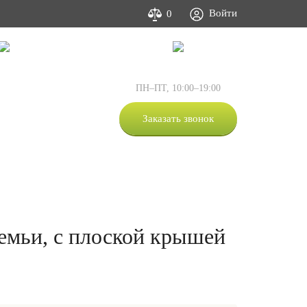
Войти
0
Фото и видео
Контакты
:
+7 (495) 505-63-05
ПН–ПТ, 10:00–19:00
:
+7 (812) 309-53-00
:
+7 (800) 333-53-00
Заказать звонок
+7-981-873-67-07
семьи, с плоской крышей