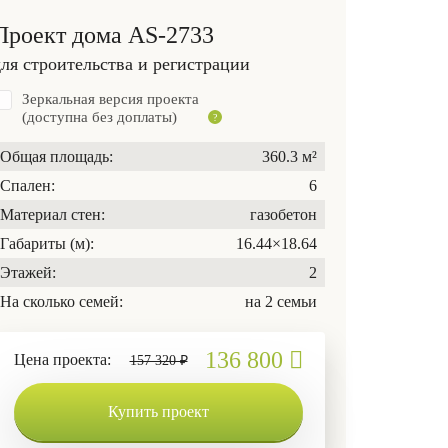
Проект дома AS-2733
для строительства и регистрации
Зеркальная версия проекта
(доступна без доплаты)
Общая площадь:
360.3 м²
Спален:
6
Материал стен:
газобетон
Габариты (м):
16.44×18.64
Этажей:
2
На сколько семей:
на 2 семьи
136 800
Цена проекта:
157 320 ₽
Купить проект