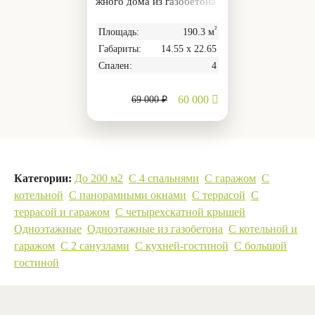
жного дома из газобетона
с гаражом, 190.3 м²
²
Площадь:
190.3 м
Габариты:
14.55 х 22.65
Спален:
4
60 000
69 000 ₽
Категории:
До 200 м2
С 4 спальнями
С гаражом
С
котельной
С панорамными окнами
С террасой
С
террасой и гаражом
С четырехскатной крышей
Одноэтажные
Одноэтажные из газобетона
С котельной и
гаражом
С 2 санузлами
С кухней-гостиной
С большой
гостиной