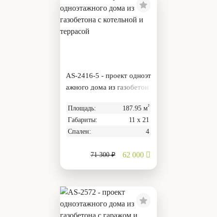
AS-2416-5 - проект одноэт
ажного дома из газобетон
а с котельной и террасой
²
Площадь:
187.95 м
Габариты:
11 х 21
Спален:
4
62 000
71 300 ₽