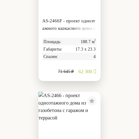
AS-2466F - проект одноэт
ажного каркасного дома с
гаражом и террасой
²
Площадь:
188.7 м
Габариты:
17.3 х 23.3
Спален:
4
62 300
71 645 ₽