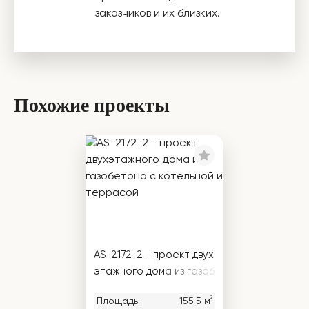
заказчиков и их близких.
Похожие проекты
AS-2172-2 - проект двух
этажного дома из газоб
етона с котельной и те
²
Площадь:
155.5 м
ррасой