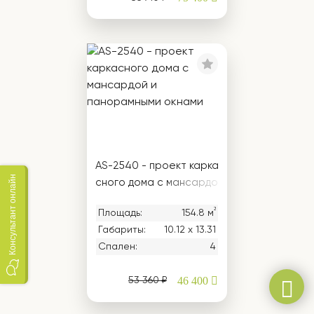
AS-2540 - проект карка
Консультант онлайн
сного дома с мансардо
й и панорамными окнам
²
Площадь:
154.8 м
и
Габариты:
10.12 х 13.31
Спален:
4
46 400
53 360 ₽