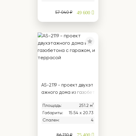
49 600
57 040 ₽
AS-2119 - проект двухэт
ажного дома из газобет
она с гаражом, и терр
²
Площадь:
251.2 м
асой
Габариты:
15.54 х 20.73
Спален:
4
75 400
86 710 ₽