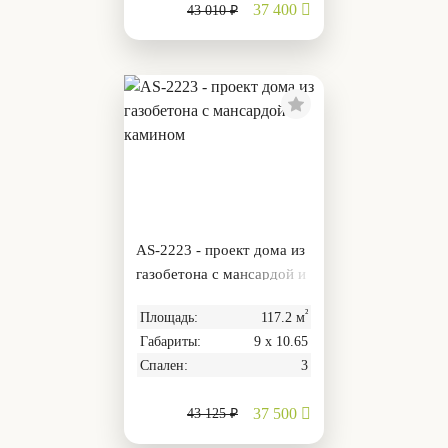
37 400
43 010 ₽
AS-2223 - проект дома из
газобетона с мансардой и
камином
²
Площадь:
117.2 м
Габариты:
9 х 10.65
Спален:
3
37 500
43 125 ₽