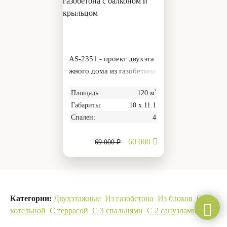
AS-2351 - проект двухэта
жного дома из газобетона
с балконом и крыльцом
²
Площадь:
120 м
Габариты:
10 х 11.1
Спален:
4
60 000
69 000 ₽
Категории:
Двухэтажные
Из газобетона
Из блоков
С
котельной
С террасой
С 3 спальнями
С 2 санузлами