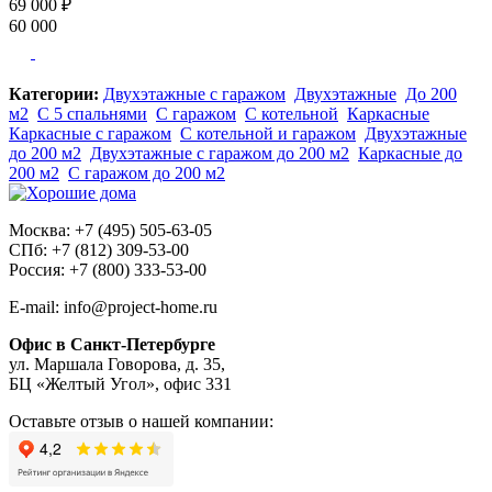
69 000 ₽
60 000
Категории:
Двухэтажные с гаражом
Двухэтажные
До 200
м2
С 5 спальнями
С гаражом
С котельной
Каркасные
Каркасные с гаражом
С котельной и гаражом
Двухэтажные
до 200 м2
Двухэтажные с гаражом до 200 м2
Каркасные до
200 м2
С гаражом до 200 м2
Москва: +7 (495) 505-63-05
СПб: +7 (812) 309-53-00
Россия: +7 (800) 333-53-00
E-mail: info@project-home.ru
Офис в Санкт-Петербурге
ул. Маршала Говорова, д. 35,
БЦ «Желтый Угол», офис 331
Оставьте отзыв о нашей компании: