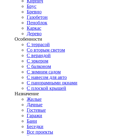
Кирпич
Брус
Бревно
Газобетон
Пеноблок
Каркас
Дерево
Особенности
С террасой
Со вторым светом
С верандой
С эркером
С балконом
С зимним садом
С навесом для авто
С панорамными окнами
С плоской крышей
Назначение
Жилые
Дачные
Гостевые
Гаражи
Бани
Беседки
Все проекты