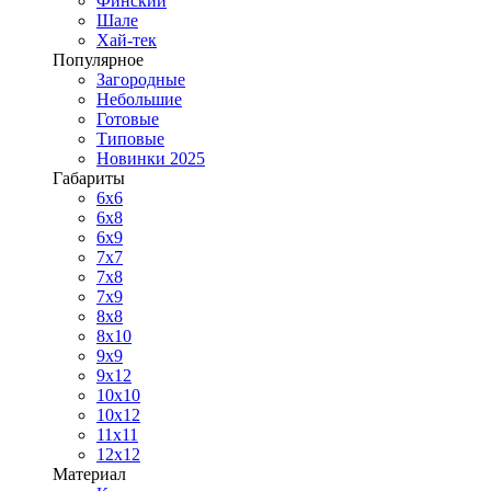
Финский
Шале
Хай-тек
Популярное
Загородные
Небольшие
Готовые
Типовые
Новинки 2025
Габариты
6x6
6x8
6x9
7x7
7x8
7x9
8x8
8x10
9x9
9x12
10x10
10x12
11x11
12x12
Материал