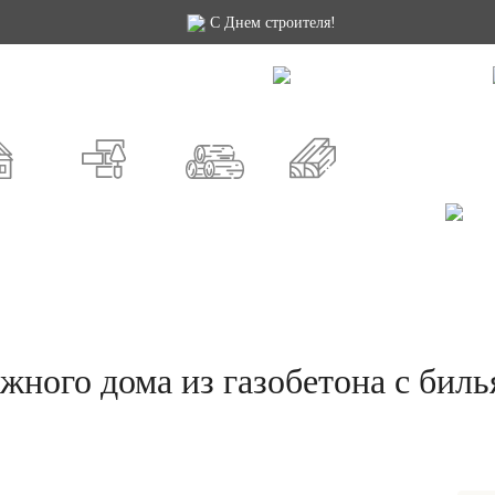
С Днем строителя!
й проект
Как заказать
Строительство
Доп. услуги
Москва
СПб
Россия
СНЫЕ
ИЗ КИРПИЧА
ИЗ БРЕВНА
ИЗ БРУСА
ажного дома из газобетона с би