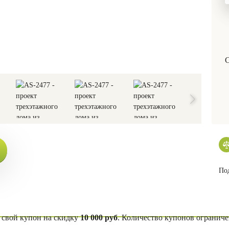
С
Под
свой купон на скидку
10 000 руб
. Количество купонов ограниче