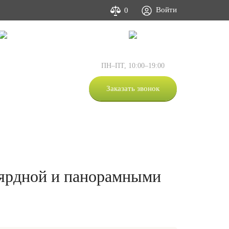
Войти
0
Фото и видео
Контакты
:
+7 (495) 505-63-05
ПН–ПТ, 10:00–19:00
:
+7 (812) 309-53-00
:
+7 (800) 333-53-00
Заказать звонок
+7-981-873-67-07
льярдной и панорамными