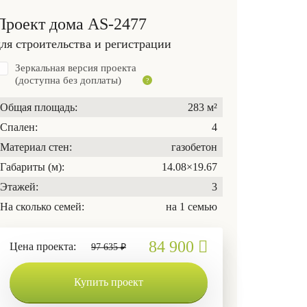
Проект дома AS-2477
для строительства и регистрации
Зеркальная версия проекта
(доступна без доплаты)
Общая площадь:
283 м²
Спален:
4
Материал стен:
газобетон
Габариты (м):
14.08×19.67
Этажей:
3
На сколько семей:
на 1 семью
84 900
Цена проекта:
97 635 ₽
Купить проект