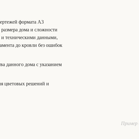
чертежей формата А3
т размера дома и сложности
и и техническими данными,
амента до кровли без ошибок
тва данного дома с указанием
ия цветовых решений и
Пример 