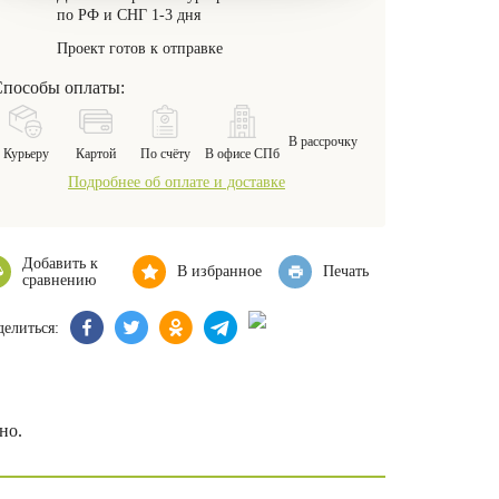
по РФ и СНГ 1-3 дня
Проект готов к отправке
пособы оплаты:
В рассрочку
Курьеру
Картой
По счёту
В офисе СПб
Подробнее об оплате и доставке
Добавить к
В избранное
Печать
сравнению
елиться:
но.