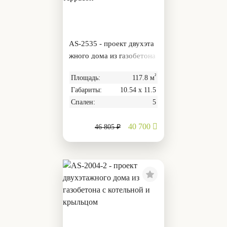
AS-2535 - проект двухэта
жного дома из газобетона
с чердаком и террасой
²
Площадь:
117.8 м
Габариты:
10.54 х 11.5
Спален:
5
40 700
46 805 ₽