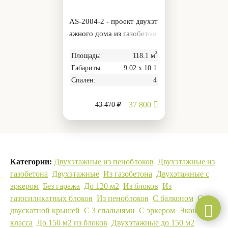
AS-2004-2 - проект двухэт
ажного дома из газобетон
а с котельной и крыльцом
²
Площадь:
118.1 м
Габариты:
9.02 х 10.1
Спален:
4
37 800
43 470 ₽
Категории:
Двухэтажные из пеноблоков
Двухэтажные из
газобетона
Двухэтажные
Из газобетона
Двухэтажные с
эркером
Без гаража
До 120 м2
Из блоков
Из
газосиликатных блоков
Из пеноблоков
С балконом
С
двускатной крышей
С 3 спальнями
С эркером
Эконом
класса
До 150 м2 из блоков
Двухэтажные до 150 м2