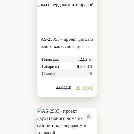
AS-2535F - проект двухэта
жного каркасного дома с
чердаком и террасой
²
Площадь:
122.2 м
Габариты:
8.3 х 8.3
Спален:
5
39 100
44 965 ₽