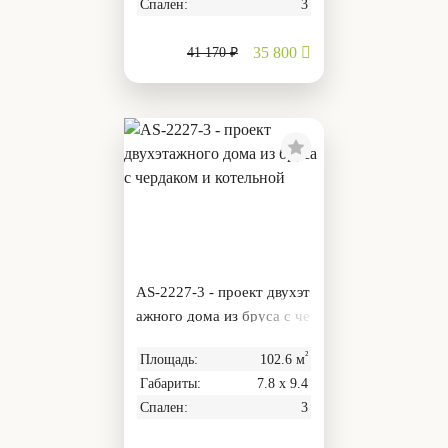
Спален:
3
35 800
41 170 ₽
AS-2227-3 - проект двухэт
ажного дома из бруса с че
рдаком и котельной
²
Площадь:
102.6 м
Габариты:
7.8 х 9.4
Спален:
3