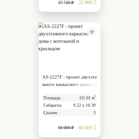
32 800
37 720 ₽
AS-2227F - проект двухэта
жного каркасного дома с к
отельной и крыльцом
²
Площадь:
111.01 м
Габариты:
9.22 х 10.39
Спален:
3
60 000
69 000 ₽