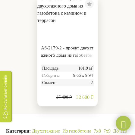
AS-2179-2 - проект двухэт
ажного дома из газобетон
а с камином и террасой
²
Площадь:
101.9 м
Габариты:
9.66 х 9.94
Консультант онлайн
Спален:
2
32 600
37 490 ₽
Категории:
Двухэтажные
Из газобетона
7х8
7х9
До 120