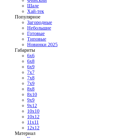
Финский
Шале
Хай-тек
Популярное
Загородные
Небольшие
Готовые
Типовые
Новинки 2025
Габариты
6x6
6x8
6x9
7x7
7x8
7x9
8x8
8x10
9x9
9x12
10x10
10x12
11x11
12x12
Материал