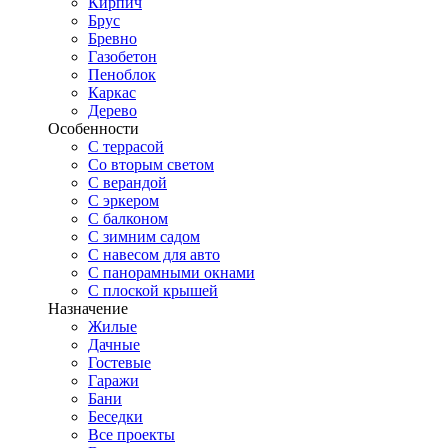
Кирпич
Брус
Бревно
Газобетон
Пеноблок
Каркас
Дерево
Особенности
С террасой
Со вторым светом
С верандой
С эркером
С балконом
С зимним садом
С навесом для авто
С панорамными окнами
С плоской крышей
Назначение
Жилые
Дачные
Гостевые
Гаражи
Бани
Беседки
Все проекты