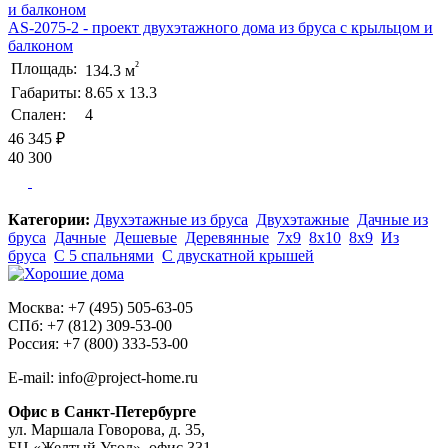
AS-2075-2 - проект двухэтажного дома из бруса с крыльцом и
балконом
²
Площадь:
134.3 м
Габариты:
8.65 х 13.3
Спален:
4
46 345 ₽
40 300
Категории:
Двухэтажные из бруса
Двухэтажные
Дачные из
бруса
Дачные
Дешевые
Деревянные
7х9
8х10
8х9
Из
бруса
С 5 спальнями
С двускатной крышей
Москва: +7 (495) 505-63-05
СПб: +7 (812) 309-53-00
Россия: +7 (800) 333-53-00
E-mail: info@project-home.ru
Офис в Санкт-Петербурге
ул. Маршала Говорова, д. 35,
БЦ «Желтый Угол», офис 331