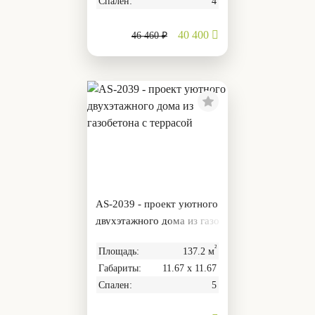
Спален:
4
40 400
46 460 ₽
AS-2039 - проект уютного
двухэтажного дома из газо
бетона с террасой
²
Площадь:
137.2 м
Габариты:
11.67 х 11.67
Спален:
5