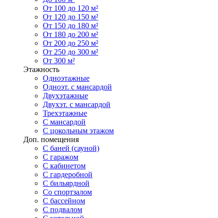
От 100 до 120 м²
От 120 до 150 м²
От 150 до 180 м²
От 180 до 200 м²
От 200 до 250 м²
От 250 до 300 м²
От 300 м²
Этажность
Одноэтажные
Одноэт. с мансардой
Двухэтажные
Двухэт. с мансардой
Трехэтажные
С мансардой
С цокольным этажом
Доп. помещения
С баней (сауной)
С гаражом
С кабинетом
С гардеробной
С бильярдной
Со спортзалом
С бассейном
С подвалом