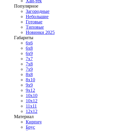
Хай-тек
Популярное
Загородные
Небольшие
Готовые
Типовые
Новинки 2025
Габариты
6x6
6x8
6x9
7x7
7x8
7x9
8x8
8x10
9x9
9x12
10x10
10x12
11x11
12x12
Материал
Кирпич
Брус