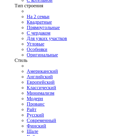
С котельной
Тип строения
На 2 семьи
Квадратные
Прямоугольные
С чердаком
Для узких участков
Угловые
Особняки
Оригинальные
Стиль
Американский
Английский
Европейский
Классический
Минимализм
Модерн
Прованс
Райт
Русский
Современный
Финский
Шале