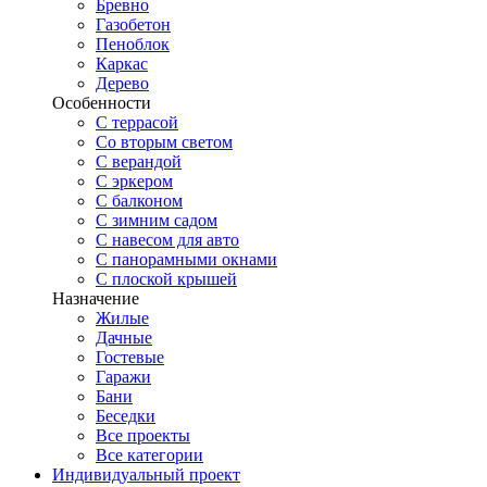
Бревно
Газобетон
Пеноблок
Каркас
Дерево
Особенности
С террасой
Со вторым светом
С верандой
С эркером
С балконом
С зимним садом
С навесом для авто
С панорамными окнами
С плоской крышей
Назначение
Жилые
Дачные
Гостевые
Гаражи
Бани
Беседки
Все проекты
Все категории
Индивидуальный проект