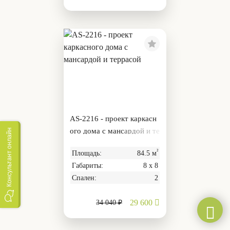
AS-2216 - проект каркасн
ого дома с мансардой и те
Консультант онлайн
ррасой
²
Площадь:
84.5 м
Габариты:
8 х 8
Спален:
2
29 600
34 040 ₽