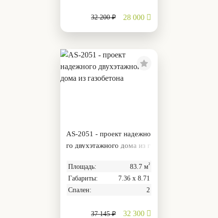
28 000
32 200 ₽
AS-2051 - проект надежно
го двухэтажного дома из г
азобетона
²
Площадь:
83.7 м
Габариты:
7.36 х 8.71
Спален:
2
32 300
37 145 ₽