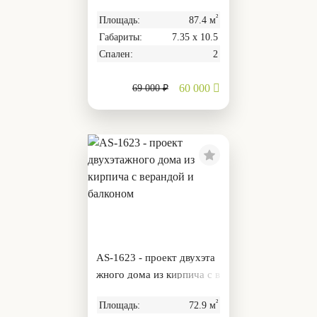
мансардой и котельной
²
Площадь:
87.4 м
Габариты:
7.35 х 10.5
Спален:
2
60 000
69 000 ₽
AS-1623 - проект двухэта
жного дома из кирпича с в
ерандой и балконом
²
Площадь:
72.9 м