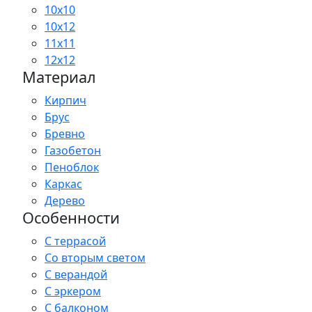
10x10
10x12
11x11
12x12
Материал
Кирпич
Брус
Бревно
Газобетон
Пеноблок
Каркас
Дерево
Особенности
С террасой
Со вторым светом
С верандой
С эркером
С балконом