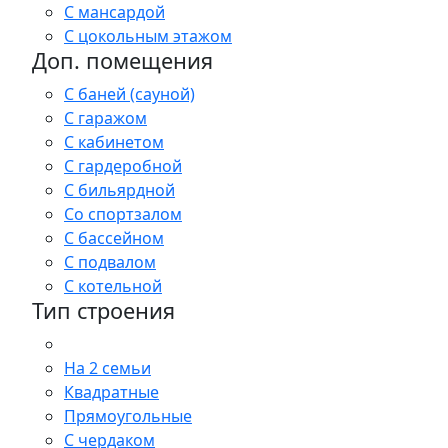
С мансардой
С цокольным этажом
Доп. помещения
С баней (сауной)
С гаражом
С кабинетом
С гардеробной
С бильярдной
Со спортзалом
С бассейном
С подвалом
С котельной
Тип строения
На 2 семьи
Квадратные
Прямоугольные
С чердаком