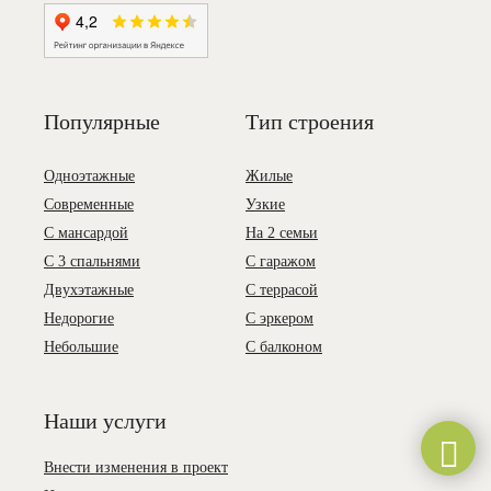
Популярные
Тип строения
Одноэтажные
Жилые
Современные
Узкие
С мансардой
На 2 семьи
С 3 спальнями
С гаражом
Двухэтажные
С террасой
Недорогие
С эркером
Небольшие
С балконом
Наши услуги
Внести изменения в проект