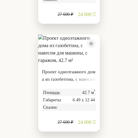
24 000
27 600 ₽
Проект одноэтажного дом
а из газобетона, с навесом
для машины, с гаражом, 4
²
Площадь:
42.7 м
2.7 м²
Габариты:
6.49 х 12.44
Спален:
24 000
27 600 ₽