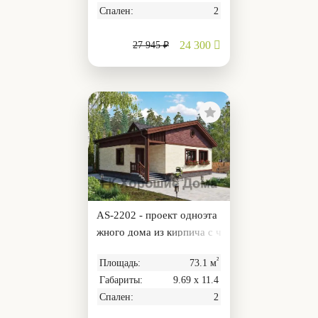
Спален:
2
24 300
27 945 ₽
AS-2202 - проект одноэта
жного дома из кирпича с ч
ердаком и котельной
²
Площадь:
73.1 м
Габариты:
9.69 х 11.4
Спален:
2