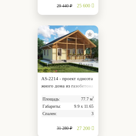
25 600
29 440 ₽
AS-2214 - проект одноэта
жного дома из газобетона
с чердаком и террасой
²
Площадь:
77.7 м
Габариты:
9.9 х 11.65
Спален:
3
27 200
31 280 ₽