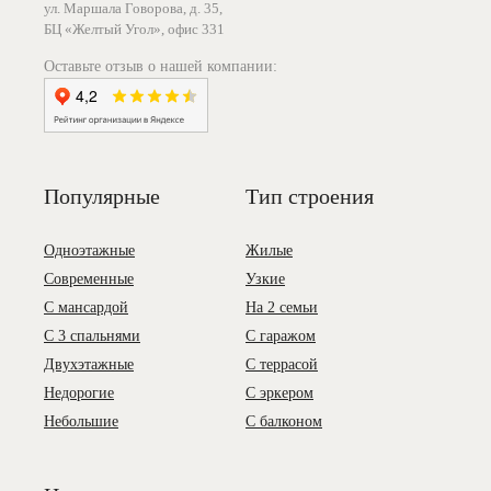
ул. Маршала Говорова, д. 35,
БЦ «Желтый Угол», офис 331
Оставьте отзыв о нашей компании:
Популярные
Тип строения
Одноэтажные
Жилые
Современные
Узкие
С мансардой
На 2 семьи
С 3 спальнями
С гаражом
Двухэтажные
С террасой
Недорогие
С эркером
Небольшие
С балконом