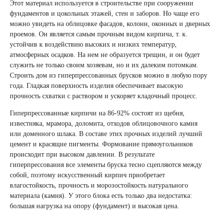
Этот материал используется в строительстве при сооружении
фундаментов и цокольных этажей, стен и заборов. Но чаще его
можно увидеть на облицовке фасадов, колонн, оконных и дверных
проемов. Он является самым прочным видом кирпича, т. к.
устойчив к воздействию высоких и низких температур,
атмосферных осадков. На нем не образуется трещин, и он будет
служить не только своим хозяевам, но и их далеким потомкам.
Строить дом из гиперпрессованных брусков можно в любую пору
года. Гладкая поверхность изделия обеспечивает высокую
прочность схватки с раствором и ускоряет кладочный процесс.
Гиперпрессованные кирпичи на 86-92% состоят из щебня,
известняка, мрамора, доломита, отходов облицовочного камня
или доменного шлака. В составе этих прочных изделий лучший
цемент и красящие пигменты. Формование прямоугольников
происходит при высоком давлении. В результате
гиперпрессования все элементы бруска тесно сцепляются между
собой, поэтому искусственный кирпич приобретает
влагостойкость, прочность и морозостойкость натурального
материала (камня). У этого блока есть только два недостатка:
большая нагрузка на опору (фундамент) и высокая цена.