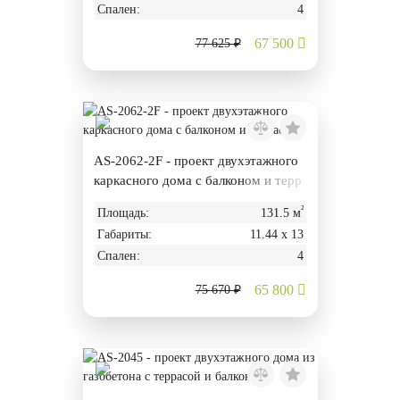
Спален:
4
67 500
77 625 ₽
AS-2062-2F - проект двухэтажного
каркасного дома с балконом и терр
асой
²
Площадь:
131.5 м
Габариты:
11.44 х 13
Спален:
4
65 800
75 670 ₽