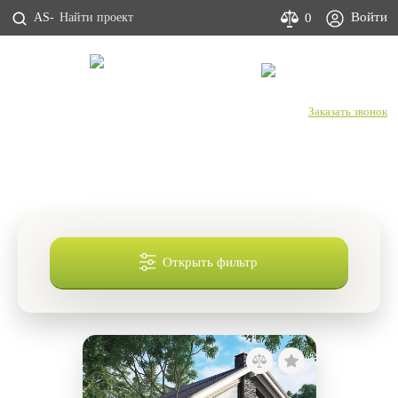
Войти
0
AS-
С Днем строителя!
+7 (800) 333-53-00
Заказать звонок
Проекты домов в стиле шале до 150 кв
м
Открыть фильтр