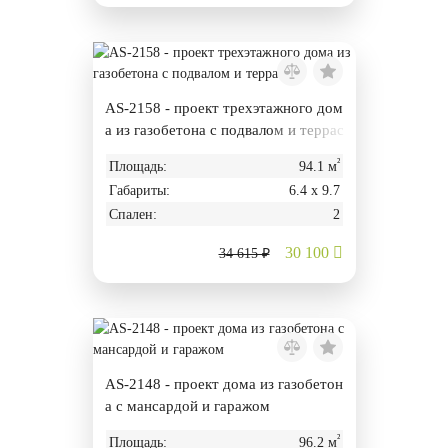
AS-2158 - проект трехэтажного дом
а из газобетона с подвалом и террас
ой
²
Площадь:
94.1 м
Габариты:
6.4 х 9.7
Спален:
2
30 100
34 615 ₽
AS-2148 - проект дома из газобетон
а с мансардой и гаражом
²
Площадь:
96.2 м