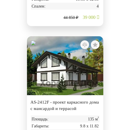
Спален:
4
39 000
44 850 ₽
AS-2412F - проект каркасного дома
с мансардой и террасой
²
Площадь:
135 м
Габариты:
9.8 х 11.82