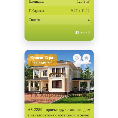
²
Площадь:
125.9 м
Габариты:
9.27 х 11.12
Спален:
4
43 300
Купили 13 раз
за неделю
AS-2289 - проект двухэтажного дом
а из газобетона с котельной и балко