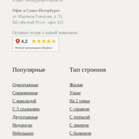
E-mail: info@project-home.ru
Офис в Санкт-Петербурге
ул. Маршала Говорова, д. 35,
БЦ «Желтый Угол», офис 331
Оставьте отзыв о нашей компании:
Популярные
Тип строения
Одноэтажные
Жилые
Современные
Узкие
С мансардой
На 2 семьи
С 3 спальнями
С гаражом
Двухэтажные
С террасой
Недорогие
С эркером
Небольшие
С балконом