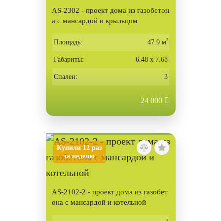
AS-2302 - проект дома из газобетон
а с мансардой и крыльцом
²
Площадь:
47.9 м
Габариты:
6.48 х 7.68
Спален:
3
24 000
Купили 12 раз
за неделю
AS-2102-2 - проект дома из газобет
она с мансардой и котельной