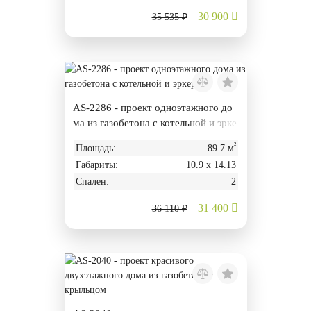
30 900
35 535 ₽
AS-2286 - проект одноэтажного до
ма из газобетона с котельной и эрке
ром
²
Площадь:
89.7 м
Габариты:
10.9 х 14.13
Спален:
2
31 400
36 110 ₽