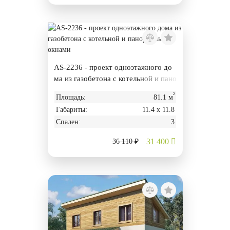
AS-2236 - проект одноэтажного до
ма из газобетона с котельной и пано
рамными окнами
²
Площадь:
81.1 м
Габариты:
11.4 х 11.8
Спален:
3
31 400
36 110 ₽