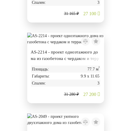
Спален:
3
27 100
31 165 ₽
AS-2214 - проект одноэтажного до
ма из газобетона с чердаком и терр
асой
²
Площадь:
77.7 м
Габариты:
9.9 х 11.65
Спален:
3
27 200
31 280 ₽