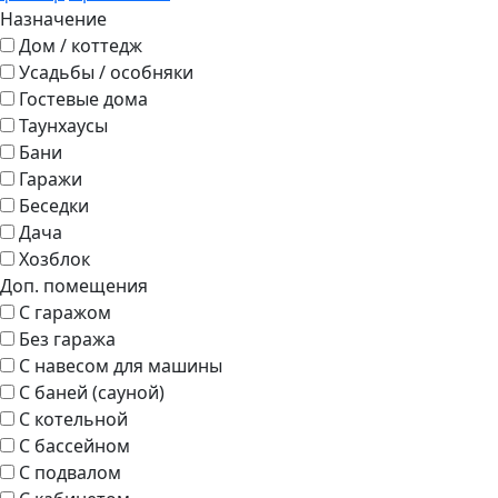
Назначение
Дом / коттедж
Усадьбы / особняки
Гостевые дома
Таунхаусы
Бани
Гаражи
Беседки
Дача
Хозблок
Доп. помещения
С гаражом
Без гаража
С навесом для машины
С баней (сауной)
С котельной
С бассейном
С подвалом