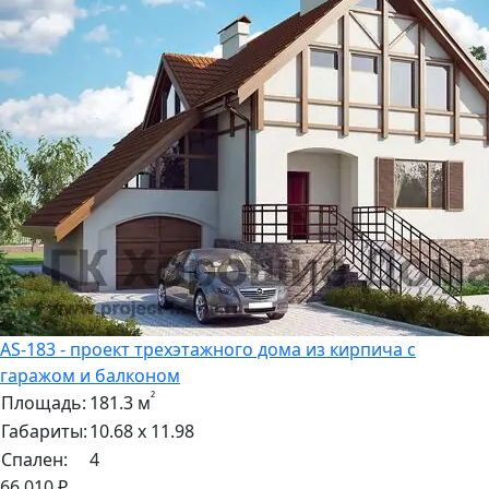
AS-183 - проект трехэтажного дома из кирпича с
гаражом и балконом
²
Площадь:
181.3 м
Габариты:
10.68 х 11.98
Спален:
4
66 010 ₽