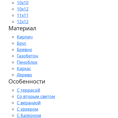
10x10
10x12
11x11
12x12
Материал
Кирпич
Брус
Бревно
Газобетон
Пеноблок
Каркас
Дерево
Особенности
С террасой
Со вторым светом
С верандой
С эркером
С балконом