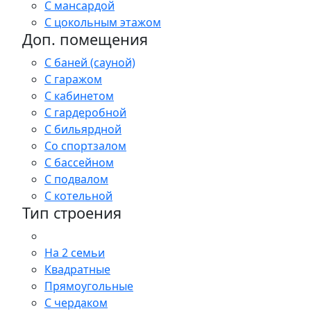
С мансардой
С цокольным этажом
Доп. помещения
С баней (сауной)
С гаражом
С кабинетом
С гардеробной
С бильярдной
Со спортзалом
С бассейном
С подвалом
С котельной
Тип строения
На 2 семьи
Квадратные
Прямоугольные
С чердаком