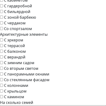
С кабинетом
С гардеробной
С бильярдной
С зоной барбекю
С чердаком
Со спортзалом
Архитектурные элементы
С эркером
С террасой
С балконом
С верандой
С зимним садом
Со вторым светом
С панорамными окнами
Со стеклянным фасадом
С колоннами
С крыльцом
С камином
На сколько семей