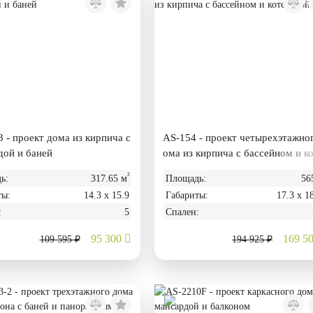
 - проект дома из кирпича с
AS-154 - проект четырехэтажно
дой и баней
ома из кирпича с бассейном и к
ьной
²
ь:
317.65 м
Площадь:
56
ты:
14.3 х 15.9
Габариты:
17.3 х 1
:
5
Спален:
95 300
169 5
109 595 ₽
194 925 ₽