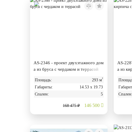
AS-2346 - проект двухэтажного дом
AS-2287
а из бруса с чердаком и террасой
а из ки
²
Площадь:
293 м
Площад
Габариты:
14.53 х 19.73
Габари
Спален:
5
Спален
146 500
168 475 ₽