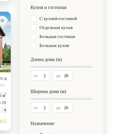
Кухня и гостиная
С кухней-гостиной
Отдельная кухня
Большая гостиная
Большая кухня
Длина дома (м)
от
до
го д
кер
Ширина дома (м)
²
5 м
4.19
от
до
4
00
Назначение