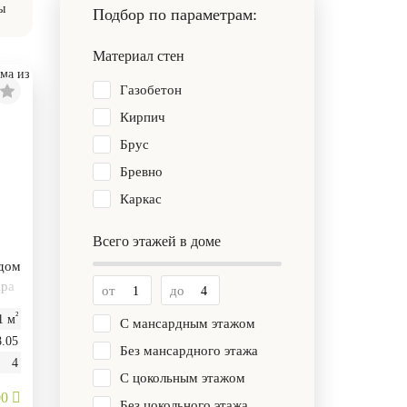
ы
Подбор по параметрам:
Материал стен
Газобетон
Кирпич
Брус
Бревно
Каркас
Всего этажей в доме
 дом
ара
от
до
²
1 м
С мансардным этажом
8.05
Без мансардного этажа
4
С цокольным этажом
00
Без цокольного этажа