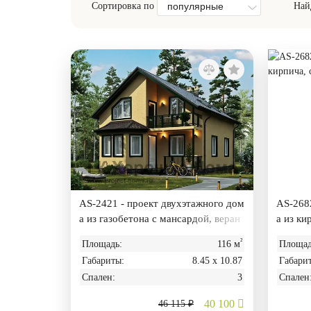
популярные
Сортировка по
Най
AS-2421 - проект двухэтажного дом
AS-2682
а из газобетона с мансардой, веран
а из ки
дой и баней
м
²
Площадь:
116 м
Площад
Габариты:
8.45 х 10.87
Габари
Спален:
3
Спален
40 100
46 115 ₽