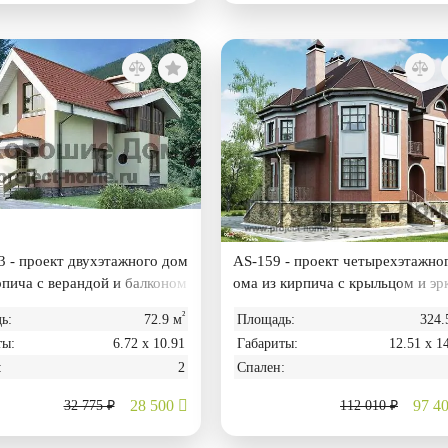
 - проект двухэтажного дом
AS-159 - проект четырехэтажно
рпича с верандой и балконом
ома из кирпича с крыльцом и эр
ом
²
ь:
72.9 м
Площадь:
324.
ты:
6.72 х 10.91
Габариты:
12.51 х 1
:
2
Спален:
28 500
97 4
32 775 ₽
112 010 ₽