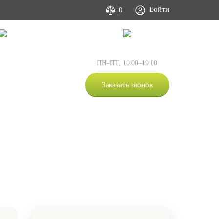
Войти
0
Фото и видео
Контакты
:
+7 (495) 505-63-05
ПН–ПТ, 10:00–19:00
:
+7 (812) 309-53-00
:
+7 (800) 333-53-00
Заказать звонок
+7-981-873-67-07