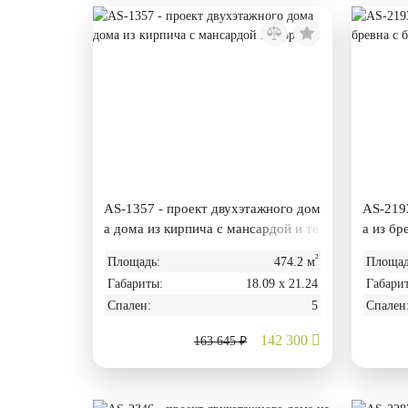
AS-1357 - проект двухэтажного дом
AS-2193
а дома из кирпича с мансардой и те
а из бр
ррасой
²
Площадь:
474.2 м
Площад
Габариты:
18.09 х 21.24
Габари
Спален:
5
Спален
142 300
163 645 ₽