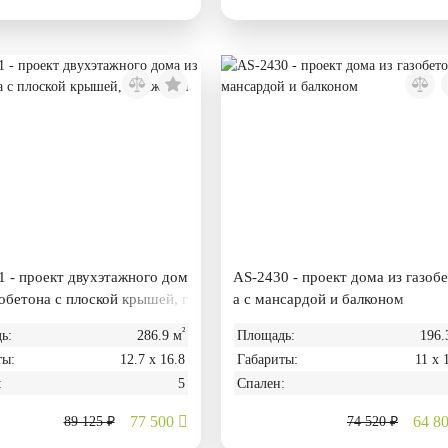
 - проект двухэтажного дом
AS-2430 - проект дома из газоб
зобетона с плоской крышей, г
а с мансардой и балконом
 и террасой
²
ь:
286.9 м
Площадь:
196.
ты:
12.7 х 16.8
Габариты:
11 х 
:
5
Спален:
77 500
64 8
89 125 ₽
74 520 ₽