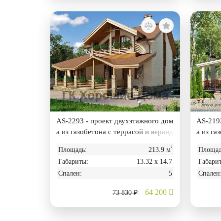
AS-2293 - проект двухэтажного дом
AS-2192
а из газобетона с террасой и веранд
а из га
ой
дой
²
Площадь:
213.9 м
Площад
Габариты:
13.32 х 14.7
Габари
Спален:
5
Спален
64 200
73 830 ₽