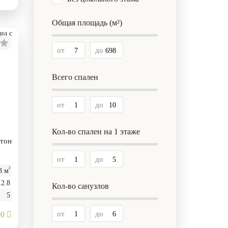
Общая площадь (м²)
от
до
Всего спален
от
до
Кол-во спален на 1 этаже
етон
от
до
²
3 м
12.8
Кол-во санузлов
5
от
до
00