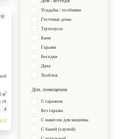
Дом / коттедж
Усадьбы / особняки
Гостевые дома
Таунхаусы
Бани
Гаражи
Беседки
Дача
Хозблок
зоб
Доп. помещения
²
5 м
С гаражом
4.19
4
Без гаража
С навесом для машины
00
С баней (сауной)
С котельной