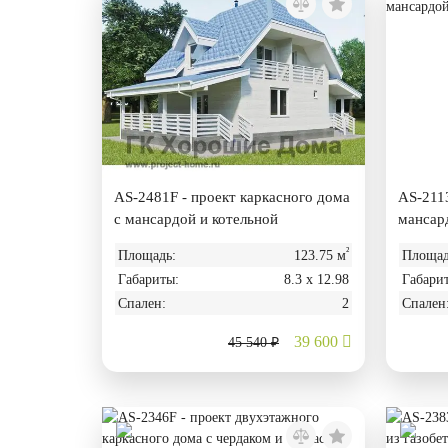
AS-2481F - проект каркасного дома
AS-2113
с мансардой и котельной
мансар
²
Площадь:
123.75 м
Площад
Габариты:
8.3 х 12.98
Габари
Спален:
2
Спален
39 600
45 540 ₽