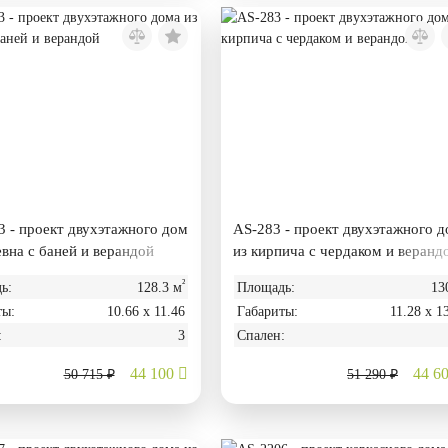
 - проект двухэтажного дом
AS-283 - проект двухэтажного 
евна с баней и верандой
из кирпича с чердаком и веранд
²
ь:
128.3 м
Площадь:
13
ты:
10.66 х 11.46
Габариты:
11.28 х 1
:
3
Спален:
44 100
44 6
50 715 ₽
51 290 ₽