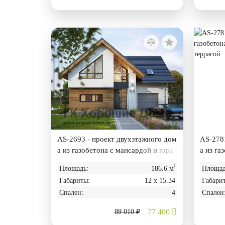
AS-2693 - проект двухэтажного дом
AS-2781
а из газобетона с мансардой и гара
а из га
жом
аражом
²
Площадь:
186.6 м
Площад
Габариты:
12 х 15.34
Габари
Спален:
4
Спален
77 400
89 010 ₽