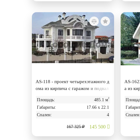
AS-118 - проект четырехэтажного д
AS-1623
ома из кирпича с гаражом и подвал
а из ки
ом
²
Площадь:
485.1 м
Площад
Габариты:
17.66 х 22.1
Габари
Спален:
4
Спален
145 500
167 325 ₽