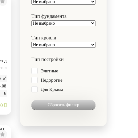
Тип фундамента
Тип кровли
Тип постройки
го д
отел
Элитные
²
5 м
Недорогие
8.08
Для Крыма
6
Сбросить фильтр
00