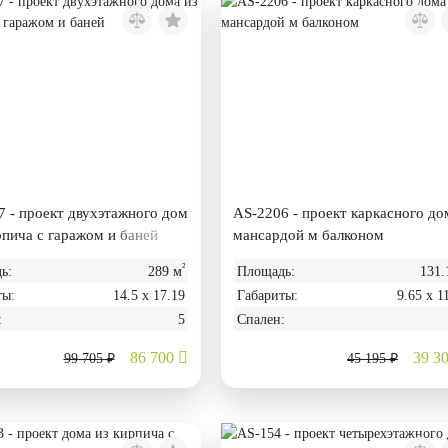
 - проект двухэтажного дом
AS-2206 - проект каркасного до
рпича с гаражом и баней
мансардой м балконом
²
ь:
289 м
Площадь:
131.
ты:
14.5 х 17.19
Габариты:
9.65 х 1
:
5
Спален:
86 700
39 3
99 705 ₽
45 195 ₽