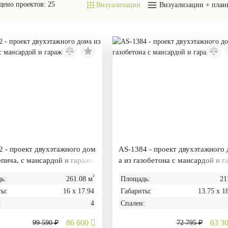
дено проектов:
25
Визуализации
Визуализации + план
 - проект двухэтажного дом
AS-1384 - проект двухэтажного
рпича, с мансардой и гаражо
а из газобетона с мансардой и г
жом
²
ь:
261.08 м
Площадь:
21
ты:
16 х 17.94
Габариты:
13.75 х 1
:
4
Спален:
86 600
63 3
99 590 ₽
72 795 ₽