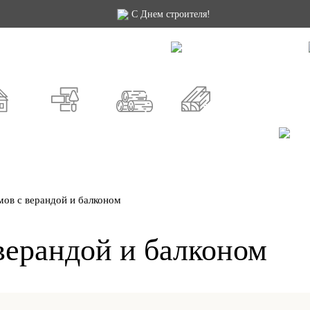
С Днем строителя!
й проект
Как заказать
Строительство
Доп. услуги
Москва
СПб
Россия
СНЫЕ
ИЗ КИРПИЧА
ИЗ БРЕВНА
ИЗ БРУСА
ов с верандой и балконом
верандой и балконом