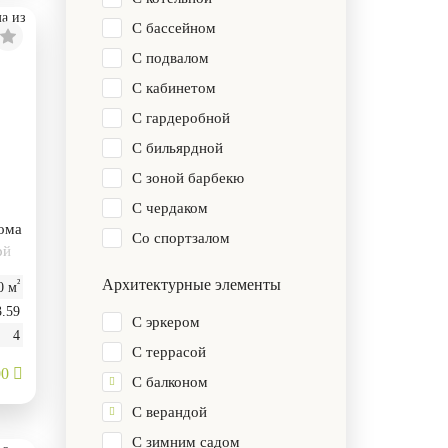
С бассейном
С подвалом
С кабинетом
С гардеробной
С бильярдной
С зоной барбекю
С чердаком
дома
Со спортзалом
ой
Архитектурные элементы
²
0 м
3.59
С эркером
4
С террасой
00
С балконом
С верандой
С зимним садом