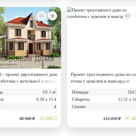
 - проект двухэтажного дом
Проект трехэтажного дома из га
зобетона с котельной и веран
етона с цоколем и мансардой
²
ь:
111.1 м
Площадь:
324.
ты:
8.39 х 13.4
Габариты:
12.51 х 1
:
4
Спален:
35 600
97 4
40 940 ₽
112 010 ₽