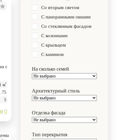
Со вторым светом
С панорамными окнами
Со стеклянным фасадом
С колоннами
С крыльцом
С камином
ма с
На сколько семей
²
1 м
Архитектурный стиль
1.75
5
00
Отделка фасада
Тип перекрытия