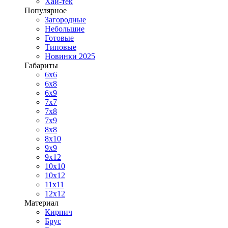
Хай-тек
Популярное
Загородные
Небольшие
Готовые
Типовые
Новинки 2025
Габариты
6x6
6x8
6x9
7x7
7x8
7x9
8x8
8x10
9x9
9x12
10x10
10x12
11x11
12x12
Материал
Кирпич
Брус