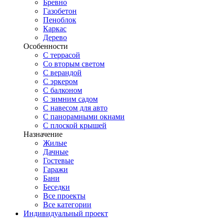
Бревно
Газобетон
Пеноблок
Каркас
Дерево
Особенности
С террасой
Со вторым светом
С верандой
С эркером
С балконом
С зимним садом
С навесом для авто
С панорамными окнами
С плоской крышей
Назначение
Жилые
Дачные
Гостевые
Гаражи
Бани
Беседки
Все проекты
Все категории
Индивидуальный проект