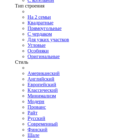
С котельной
Тип строения
На 2 семьи
Квадратные
Прямоугольные
С чердаком
Для узких участков
Угловые
Особняки
Оригинальные
Стиль
Американский
Английский
Европейский
Классический
Минимализм
Модерн
Прованс
Райт
Русский
Современный
Финский
Шале