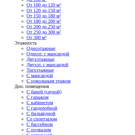
От 100 до 120 м²
От 120 до 150 м²
От 150 до 180 м²
От 180 до 200 м²
От 200 до 250 м²
От 250 до 300 м²
От 300 м²
Этажность
Одноэтажные
Одноэт. с мансардой
Двухэтажные
Двухэт. с мансардой
Трехэтажные
С мансардой
С цокольным этажом
Доп. помещения
С баней (сауной)
С гаражом
С кабинетом
С гардеробной
С бильярдной
Со спортзалом
С бассейном
С подвалом