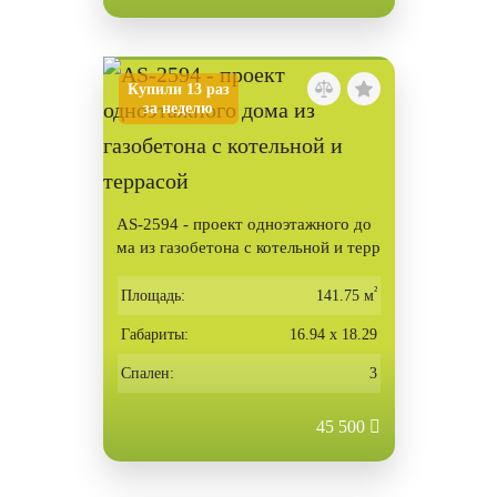
Купили 13 раз
за неделю
AS-2594 - проект одноэтажного до
ма из газобетона с котельной и терр
асой
²
Площадь:
141.75 м
Габариты:
16.94 х 18.29
Спален:
3
45 500