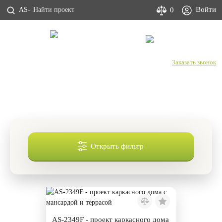
Войти
0
AS-
С Днем строителя!
+7 (800) 333-53-00
Заказать звонок
Проекты каркасных домов с мансардой
до 150 кв м
Открыть фильтр
AS-2349F - проект каркасного дома