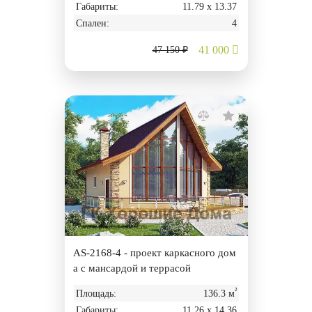
Габариты:
11.79 х 13.37
Спален:
4
41 000
47 150 ₽
AS-2168-4 - проект каркасного дом
а с мансардой и террасой
²
Площадь:
136.3 м
Габариты:
11.26 х 14.36