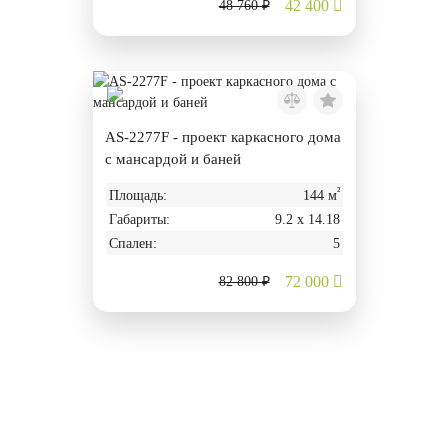
42 400
48 760 ₽
AS-2277F - проект каркасного дома
с мансардой и баней
²
Площадь:
144 м
Габариты:
9.2 х 14.18
Спален:
5
72 000
82 800 ₽