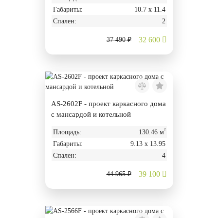
Габариты:
10.7 х 11.4
Спален:
2
32 600
37 490 ₽
AS-2602F - проект каркасного дома
с мансардой и котельной
²
Площадь:
130.46 м
Габариты:
9.13 х 13.95
Спален:
4
39 100
44 965 ₽