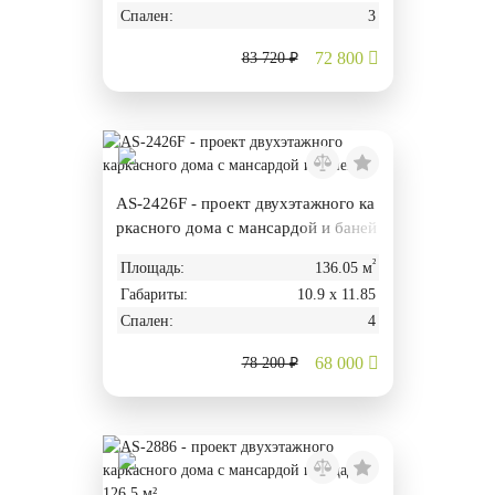
Спален:
3
72 800
83 720 ₽
AS-2426F - проект двухэтажного ка
ркасного дома с мансардой и баней
²
Площадь:
136.05 м
Габариты:
10.9 х 11.85
Спален:
4
68 000
78 200 ₽