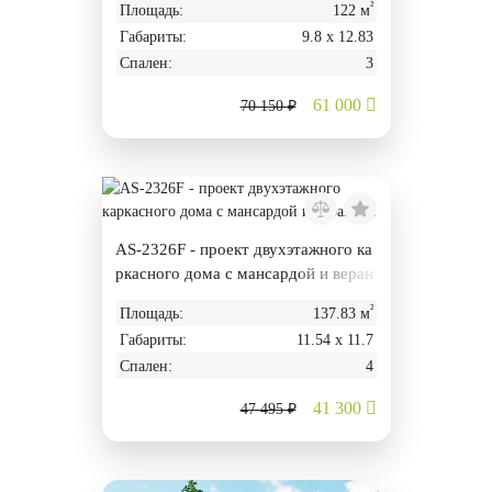
²
Площадь:
122 м
Габариты:
9.8 х 12.83
Спален:
3
61 000
70 150 ₽
AS-2326F - проект двухэтажного ка
ркасного дома с мансардой и веран
дой
²
Площадь:
137.83 м
Габариты:
11.54 х 11.7
Спален:
4
41 300
47 495 ₽