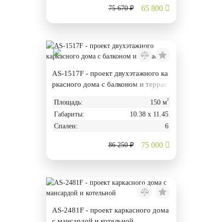
65 800
75 670 ₽
AS-1517F - проект двухэтажного ка
ркасного дома с балконом и террас
ой
²
Площадь:
150 м
Габариты:
10.38 х 11.45
Спален:
6
75 000
86 250 ₽
AS-2481F - проект каркасного дома
с мансардой и котельной