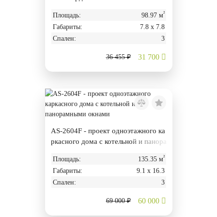
²
Площадь:
98.97 м
Габариты:
7.8 х 7.8
Спален:
3
31 700
36 455 ₽
AS-2604F - проект одноэтажного ка
ркасного дома с котельной и панора
мными окнами
²
Площадь:
135.35 м
Габариты:
9.1 х 16.3
Спален:
3
60 000
69 000 ₽