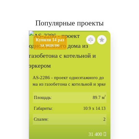
Популярные проекты
Купили 14 раз
за неделю
AS-2286 - проект одноэтажного до
ма из газобетона с котельной и эрке
ром
²
Площадь:
89.7 м
Габариты:
10.9 х 14.13
Спален:
2
31 400