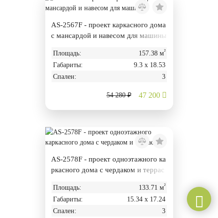
AS-2567F - проект каркасного дома
с мансардой и навесом для машины
²
Площадь:
157.38 м
Габариты:
9.3 х 18.53
Спален:
3
47 200
54 280 ₽
AS-2578F - проект одноэтажного ка
ркасного дома с чердаком и террас
ой
²
Площадь:
133.71 м
Габариты:
15.34 х 17.24
Спален:
3