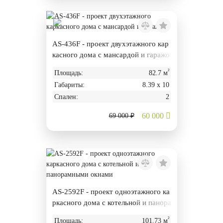
AS-436F - проект двухэтажного кар
касного дома с мансардой и гаражо
м
²
Площадь:
82.7 м
Габариты:
8.39 х 10
Спален:
2
60 000
69 000 ₽
AS-2592F - проект одноэтажного ка
ркасного дома с котельной и панора
мными окнами
²
Площадь:
101.73 м