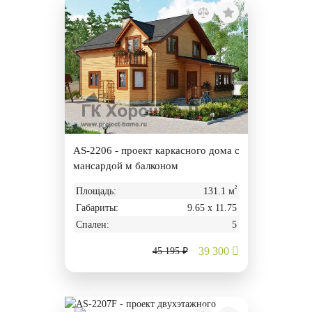
AS-2206 - проект каркасного дома с
мансардой м балконом
²
Площадь:
131.1 м
Габариты:
9.65 х 11.75
Спален:
5
39 300
45 195 ₽