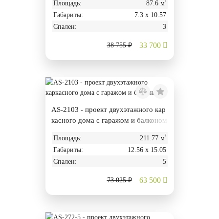
²
Площадь:
87.6 м
Габариты:
7.3 х 10.57
Спален:
3
33 700
38 755 ₽
AS-2103 - проект двухэтажного кар
касного дома с гаражом и балконом
²
Площадь:
211.77 м
Габариты:
12.56 х 15.05
Спален:
5
63 500
73 025 ₽