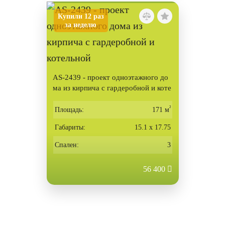
Купили 12 раз
за неделю
AS-2439 - проект одноэтажного до
ма из кирпича с гардеробной и коте
льной
²
Площадь:
171 м
Габариты:
15.1 х 17.75
Спален:
3
56 400