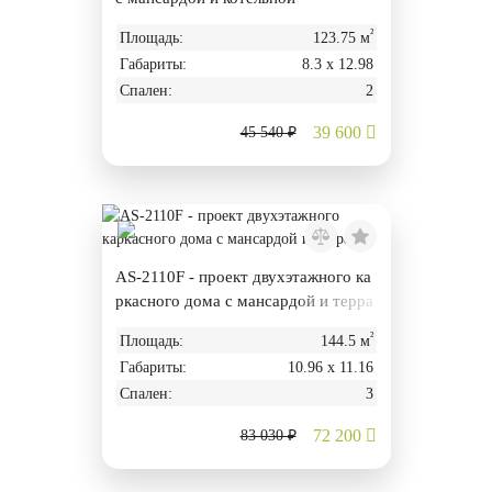
²
Площадь:
123.75 м
Габариты:
8.3 х 12.98
Спален:
2
39 600
45 540 ₽
AS-2110F - проект двухэтажного ка
ркасного дома с мансардой и терра
сой
²
Площадь:
144.5 м
Габариты:
10.96 х 11.16
Спален:
3
72 200
83 030 ₽