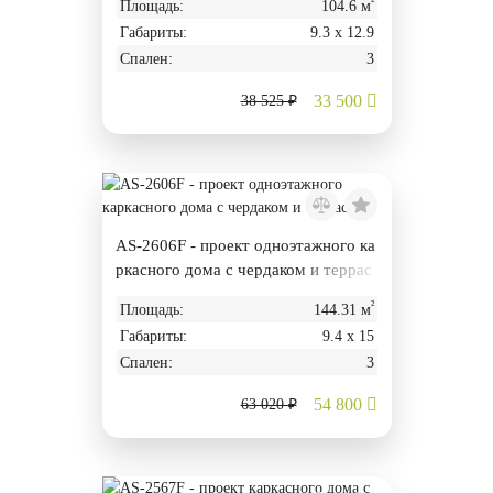
²
Площадь:
104.6 м
Габариты:
9.3 х 12.9
Спален:
3
33 500
38 525 ₽
AS-2606F - проект одноэтажного ка
ркасного дома с чердаком и террас
ой
²
Площадь:
144.31 м
Габариты:
9.4 х 15
Спален:
3
54 800
63 020 ₽