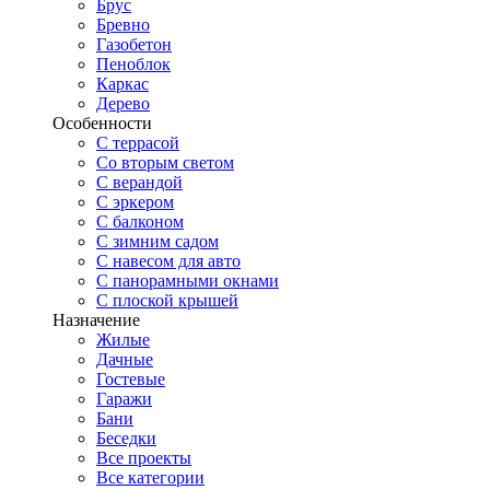
Брус
Бревно
Газобетон
Пеноблок
Каркас
Дерево
Особенности
С террасой
Со вторым светом
С верандой
С эркером
С балконом
С зимним садом
С навесом для авто
С панорамными окнами
С плоской крышей
Назначение
Жилые
Дачные
Гостевые
Гаражи
Бани
Беседки
Все проекты
Все категории