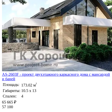
AS-2603F - проект двухэтажного каркасного дома с мансардой
и баней
²
Площадь:
173.02 м
Габариты:
10.5 х 13
Спален:
4
65 665 ₽
57 100