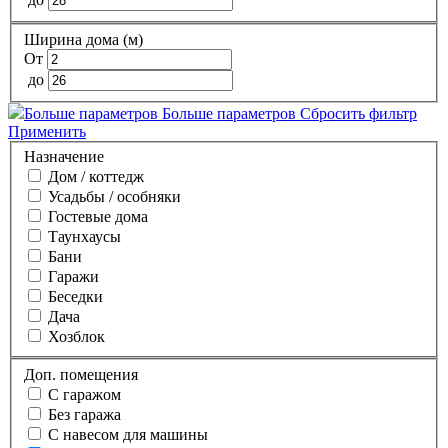
Ширина дома (м)
От
до
Больше параметров
Больше параметров
Сбросить фильтр
Применить
Назначение
Дом / коттедж
Усадьбы / особняки
Гостевые дома
Таунхаусы
Бани
Гаражи
Беседки
Дача
Хозблок
Доп. помещения
С гаражом
Без гаража
С навесом для машины