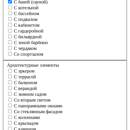
С баней (сауной)
С котельной
С бассейном
С подвалом
С кабинетом
С гардеробной
С бильярдной
С зоной барбекю
С чердаком
Со спортзалом
Архитектурные элементы
С эркером
С террасой
С балконом
С верандой
С зимним садом
Со вторым светом
С панорамными окнами
Со стеклянным фасадом
С колоннами
С крыльцом
С камином