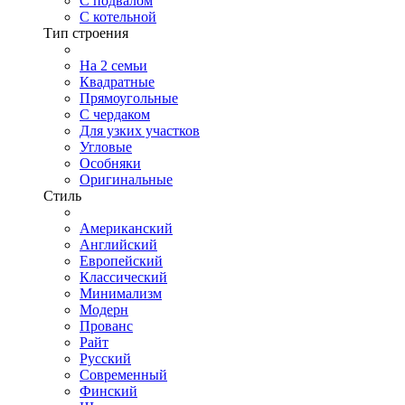
С подвалом
С котельной
Тип строения
На 2 семьи
Квадратные
Прямоугольные
С чердаком
Для узких участков
Угловые
Особняки
Оригинальные
Стиль
Американский
Английский
Европейский
Классический
Минимализм
Модерн
Прованс
Райт
Русский
Современный
Финский