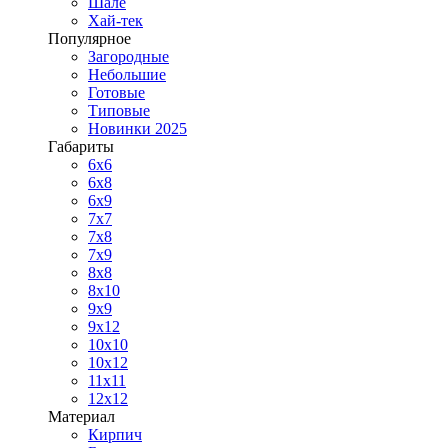
Шале
Хай-тек
Популярное
Загородные
Небольшие
Готовые
Типовые
Новинки 2025
Габариты
6x6
6x8
6x9
7x7
7x8
7x9
8x8
8x10
9x9
9x12
10x10
10x12
11x11
12x12
Материал
Кирпич