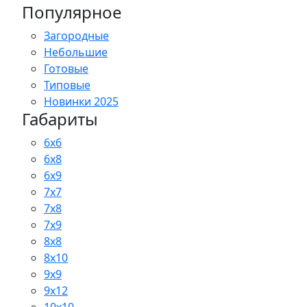
Популярное
Загородные
Небольшие
Готовые
Типовые
Новинки 2025
Габариты
6x6
6x8
6x9
7x7
7x8
7x9
8x8
8x10
9x9
9x12