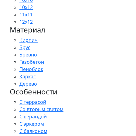
10x10
10x12
11x11
12x12
Материал
Кирпич
Брус
Бревно
Газобетон
Пеноблок
Каркас
Дерево
Особенности
С террасой
Со вторым светом
С верандой
С эркером
С балконом