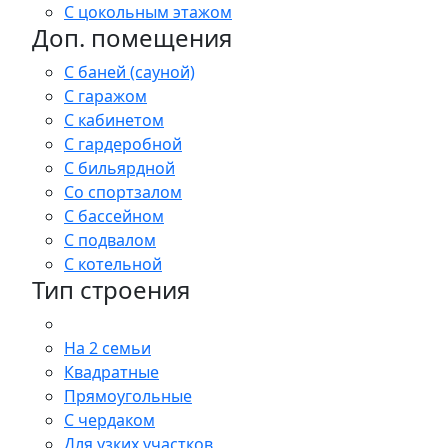
С цокольным этажом
Доп. помещения
С баней (сауной)
С гаражом
С кабинетом
С гардеробной
С бильярдной
Со спортзалом
С бассейном
С подвалом
С котельной
Тип строения
На 2 семьи
Квадратные
Прямоугольные
С чердаком
Для узких участков