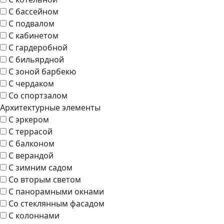
С бассейном
С подвалом
С кабинетом
С гардеробной
С бильярдной
С зоной барбекю
С чердаком
Со спортзалом
Архитектурные элементы
С эркером
С террасой
С балконом
С верандой
С зимним садом
Со вторым светом
С панорамными окнами
Со стеклянным фасадом
С колоннами