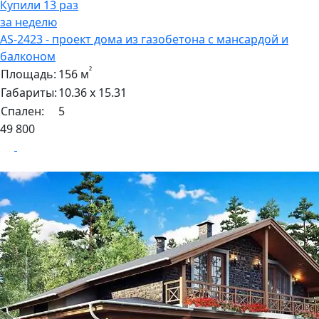
Купили 13 раз
за неделю
AS-2423 - проект дома из газобетона с мансардой и
балконом
²
Площадь:
156 м
Габариты:
10.36 х 15.31
Спален:
5
49 800