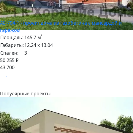
AS-704-1 - проект дома из газобетона с мансардой и
гаражом
²
Площадь:
145.7 м
Габариты:
12.24 х 13.04
Спален:
3
50 255 ₽
43 700
Популярные проекты