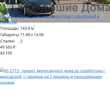
AS-2203 - проект дома из газобетона с мансардой и
гаражом
²
Площадь:
143.8 м
Габариты:
11.68 х 14.06
Спален:
2
49 565 ₽
43 100