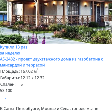
Купили 13 раз
за неделю
AS-2432 - проект двухэтажного дома из газобетона с
мансардой и террасой
²
Площадь:
167.02 м
Габариты:
12.12 х 12.32
Спален:
5
53 100
В Санкт-Петербурге, Москве и Севастополе мы не