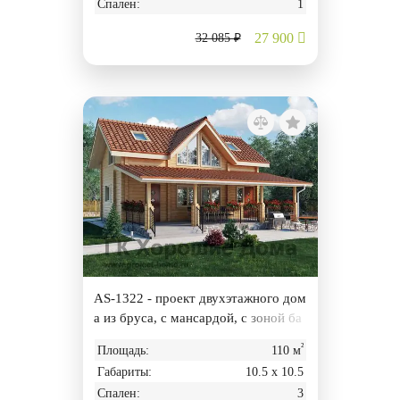
Спален:
1
27 900
32 085 ₽
AS-1322 - проект двухэтажного дом
а из бруса, с мансардой, с зоной ба
рбекю, с баней, с котельной, с крыл
²
Площадь:
110 м
ьцом, с террасой, с камином, 110 м²
Габариты:
10.5 х 10.5
Спален:
3