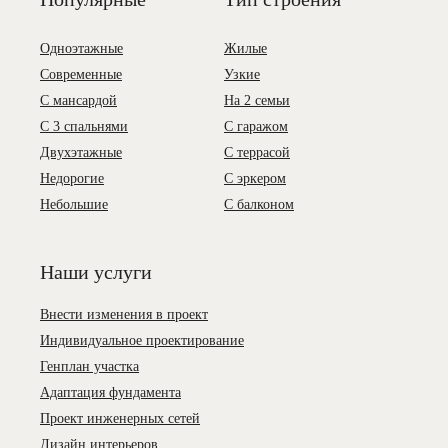
Одноэтажные
Жилые
Современные
Узкие
С мансардой
На 2 семьи
С 3 спальнями
С гаражом
Двухэтажные
С террасой
Недорогие
С эркером
Небольшие
С балконом
Наши услуги
Внести изменения в проект
Индивидуальное проектирование
Генплан участка
Адаптация фундамента
Проект инженерных сетей
Дизайн интерьеров