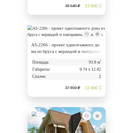
33 600
38 640 ₽
AS-2266 - проект одноэтажного до
ма из бруса с верандой и панорамн
ыми окнами
²
Площадь:
93.8 м
Габариты:
9.74 х 12.82
Спален:
2
33 000
37 950 ₽