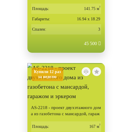
асой
²
Площадь:
141.75 м
Габариты:
16.94 х 18.29
Спален:
3
45 500
Купили 12 раз
за неделю
AS-2218 - проект двухэтажного дом
а из газобетона с мансардой, гараж
ом и эркером
²
Площадь:
167 м