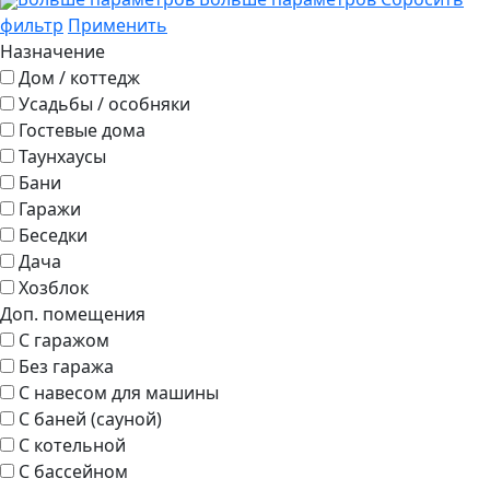
фильтр
Применить
Назначение
Дом / коттедж
Усадьбы / особняки
Гостевые дома
Таунхаусы
Бани
Гаражи
Беседки
Дача
Хозблок
Доп. помещения
С гаражом
Без гаража
С навесом для машины
С баней (сауной)
С котельной
С бассейном