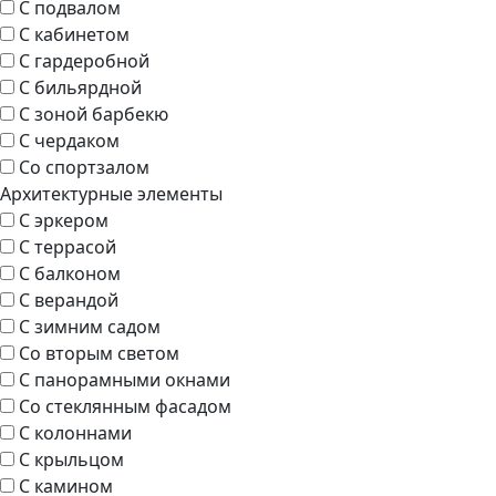
С подвалом
С кабинетом
С гардеробной
С бильярдной
С зоной барбекю
С чердаком
Со спортзалом
Архитектурные элементы
С эркером
С террасой
С балконом
С верандой
С зимним садом
Со вторым светом
С панорамными окнами
Со стеклянным фасадом
С колоннами
С крыльцом
С камином