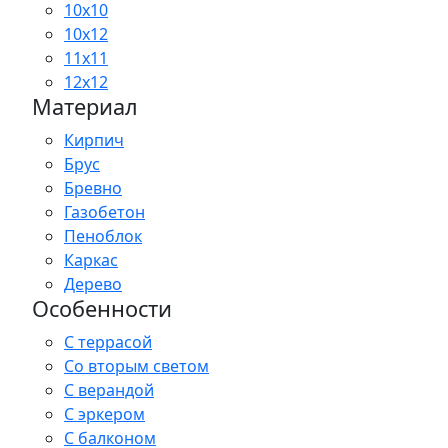
10x10
10x12
11x11
12x12
Материал
Кирпич
Брус
Бревно
Газобетон
Пеноблок
Каркас
Дерево
Особенности
С террасой
Со вторым светом
С верандой
С эркером
С балконом