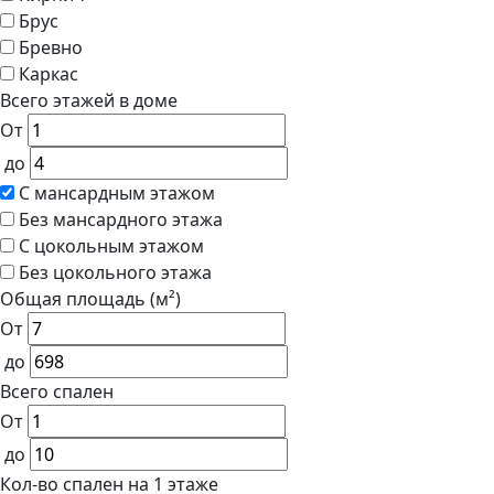
Брус
Бревно
Каркас
Всего этажей в доме
От
до
С мансардным этажом
Без мансардного этажа
С цокольным этажом
Без цокольного этажа
Общая площадь (м²)
От
до
Всего спален
От
до
Кол-во спален на 1 этаже