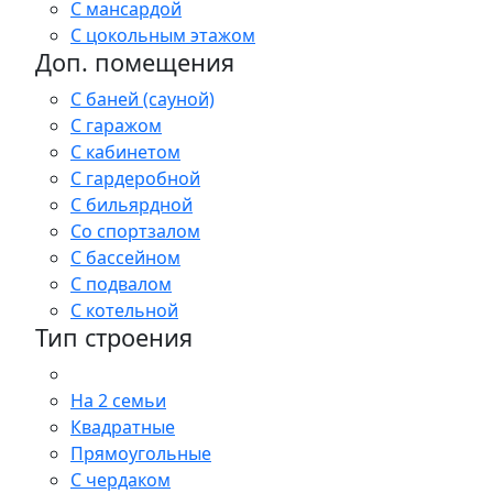
С мансардой
С цокольным этажом
Доп. помещения
С баней (сауной)
С гаражом
С кабинетом
С гардеробной
С бильярдной
Со спортзалом
С бассейном
С подвалом
С котельной
Тип строения
На 2 семьи
Квадратные
Прямоугольные
С чердаком