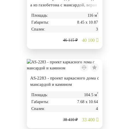
а из газобетона с мансардой, веран
дой и баней
²
Площадь:
116 м
Габариты:
8.45 х 10.87
Спален:
3
40 100
46 115 ₽
AS-2283 - проект каркасного дома с
мансардой и камином
²
Площадь:
104.5 м
Габариты:
7.68 х 10.64
Спален:
4
33 400
38 410 ₽