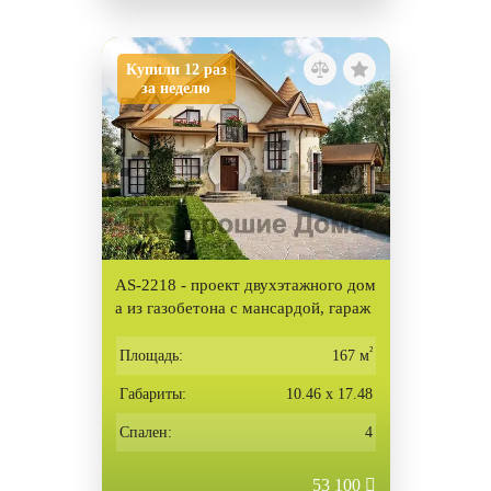
Купили 12 раз
за неделю
AS-2218 - проект двухэтажного дом
а из газобетона с мансардой, гараж
ом и эркером
²
Площадь:
167 м
Габариты:
10.46 х 17.48
Спален:
4
53 100