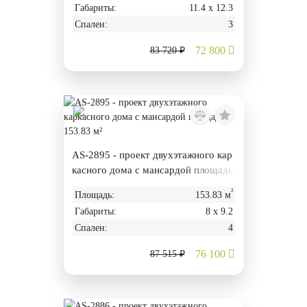
Габариты:
11.4 х 12.3
Спален:
3
72 800
83 720 ₽
AS-2895 - проект двухэтажного кар
касного дома с мансардой площадь
ю 153.83 м²
²
Площадь:
153.83 м
Габариты:
8 х 9.2
Спален:
4
76 100
87 515 ₽