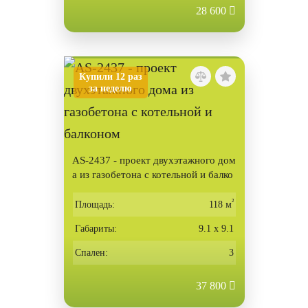
28 600
Купили 12 раз
за неделю
AS-2437 - проект двухэтажного дом
а из газобетона с котельной и балко
ном
²
Площадь:
118 м
Габариты:
9.1 х 9.1
Спален:
3
37 800