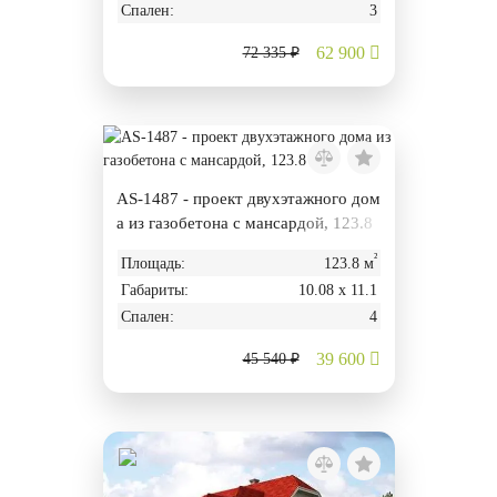
Спален:
3
62 900
72 335 ₽
AS-1487 - проект двухэтажного дом
а из газобетона с мансардой, 123.8
м²
²
Площадь:
123.8 м
Габариты:
10.08 х 11.1
Спален:
4
39 600
45 540 ₽