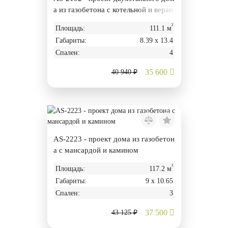
а из газобетона с котельной и веран
дой
²
Площадь:
111.1 м
Габариты:
8.39 х 13.4
Спален:
4
35 600
40 940 ₽
AS-2223 - проект дома из газобетон
а с мансардой и камином
²
Площадь:
117.2 м
Габариты:
9 х 10.65
Спален:
3
37 500
43 125 ₽