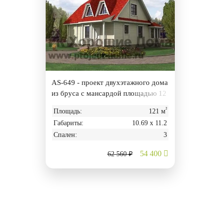
AS-649 - проект двухэтажного дома
из бруса с мансардой площадью 12
1 м².
²
Площадь:
121 м
Габариты:
10.69 х 11.2
Спален:
3
54 400
62 560 ₽