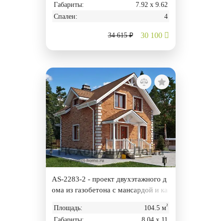
Габариты:
7.92 х 9.62
Спален:
4
30 100
34 615 ₽
AS-2283-2 - проект двухэтажного д
ома из газобетона с мансардой и ка
мином
²
Площадь:
104.5 м
Габариты:
8.04 х 11