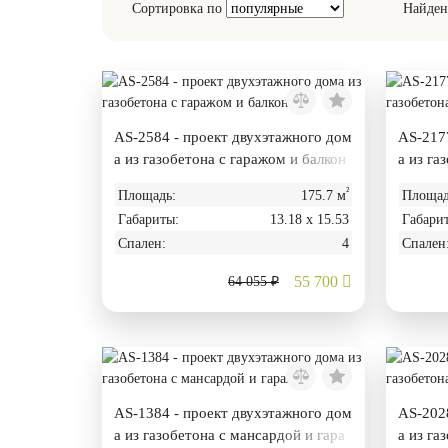
Сортировка по
Найден
AS-2584 - проект двухэтажного дом
AS-2177
а из газобетона с гаражом и балкон
а из га
ом
ом
²
Площадь:
175.7 м
Площад
Габариты:
13.18 х 15.53
Габари
Спален:
4
Спален
55 700
64 055 ₽
AS-1384 - проект двухэтажного дом
AS-2028
а из газобетона с мансардой и гара
а из га