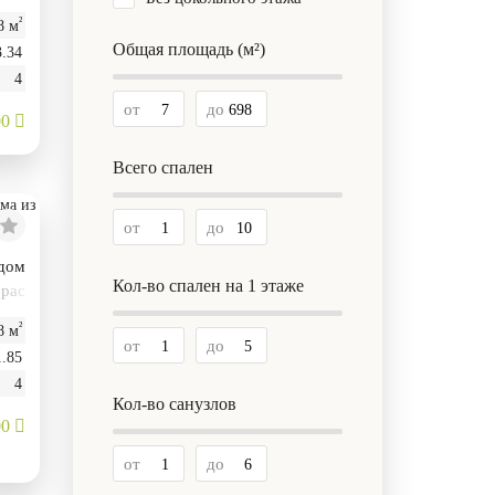
²
8 м
Общая площадь (м²)
3.34
4
от
до
00
Всего спален
от
до
 дом
Кол-во спален на 1 этаже
ррас
²
8 м
от
до
1.85
4
Кол-во санузлов
00
от
до