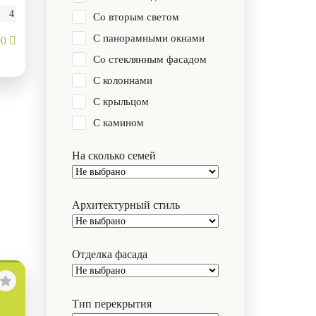
4
Со вторым светом
С панорамными окнами
00
Со стеклянным фасадом
С колоннами
С крыльцом
С камином
На сколько семей
Архитектурный стиль
Отделка фасада
Тип перекрытия