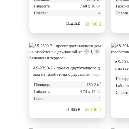
Габариты:
7.68 х 10.64
Габари
Спален:
4
Спален
33 400
38 410 ₽
AS-2014
AS-2390-2 - проект двухэтажного д
а из га
ома из газобетона с двускатной кры
ом
Площад
шей, балконом и террасой
²
Площадь:
150.2 м
Габари
Габариты:
9.74 х 12.24
Спален
Спален:
4
45 100
51 865 ₽