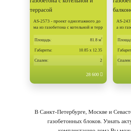
AS-2573 - проект одноэтажного до
AS-2437
ма из газобетона с котельной и терр
а из га
асой
ном
²
Площадь:
81.8 м
Площад
Габариты:
10.85 х 12.35
Габари
Спален:
2
Спален
28 600
В Санкт-Петербурге, Москве и Севаст
газобетонных блоков. Узнать ак
комплектацию дома Вы може