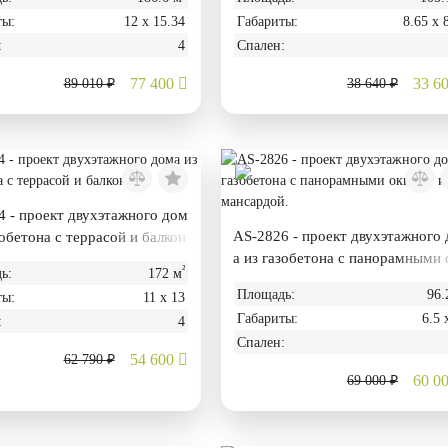
ты:
12 х 15.34
Габариты:
8.65 х 
:
4
Спален:
77 400
33 6
89 010 ₽
38 640 ₽
 - проект двухэтажного дом
AS-2826 - проект двухэтажного
зобетона с террасой и балкон
а из газобетона с панорамными 
²
ь:
172 м
ами и мансардой.
Площадь:
96.
ты:
11 х 13
Габариты:
6.5 
:
4
Спален:
54 600
62 790 ₽
60 0
69 000 ₽