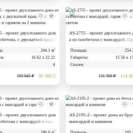
 - проект двухэтажного дом
AS-2755 - проект двухэтажного
зобетона, с двускатной крыш
а из газобетона с мансардой, га
ансардой и гаражом на 2 ма
ом и вторым светом
²
ь:
244.1 м
Площадь:
254.
ты:
16.62 х 22.22
Габариты:
15.56 х 1
:
4
Спален:
90 300
114 4
103 845 ₽
131 560 ₽
 - проект двухэтажного дом
AS-2195-2 - проект дома из брус
зобетона с мансардой и гара
мансардой и камином
²
ь:
186.6 м
Площадь:
105.