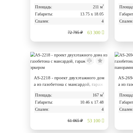
жом
ами
²
Площадь:
211 м
Площад
Габариты:
13.75 х 18.05
Габари
Спален:
4
Спален
63 300
72 795 ₽
AS-2218 - проект двухэтажного дом
AS-2694
а из газобетона с мансардой, гараж
а из га
ом и эркером
ом и п
²
Площадь:
167 м
Площад
Габариты:
10.46 х 17.48
Габари
Спален:
4
Спален
53 100
61 065 ₽