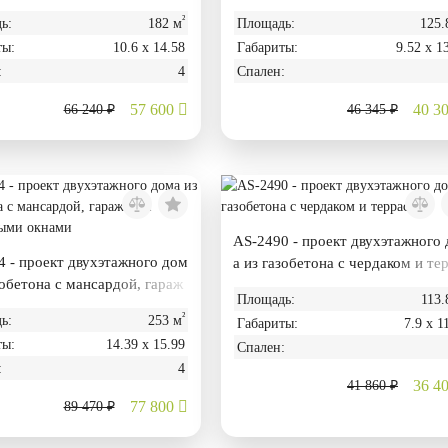
²
ь:
182 м
Площадь:
125.
ты:
10.6 х 14.58
Габариты:
9.52 х 1
:
4
Спален:
57 600
40 3
66 240 ₽
46 345 ₽
AS-2490 - проект двухэтажного
 - проект двухэтажного дом
а из газобетона с чердаком и те
зобетона с мансардой, гараж
ой
Площадь:
113.
анорамными окнами
²
ь:
253 м
Габариты:
7.9 х 1
ты:
14.39 х 15.99
Спален:
:
4
36 4
41 860 ₽
77 800
89 470 ₽