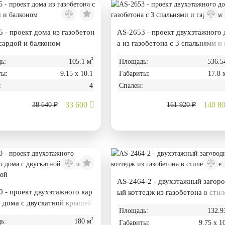
 - проект дома из газобетон
AS-2653 - проект двухэтажного
сардой и балконом
а из газобетона с 3 спальнями и 
ажом
²
ь:
105.1 м
Площадь:
536.5
ты:
9.15 х 10.1
Габариты:
17.8 
:
4
Спален:
33 600
140 8
38 640 ₽
161 920 ₽
AS-2464-2 - двухэтажный загор
 - проект двухэтажного кар
ый коттедж из газобетона в стил
о дома с двускатной крышей
йтек
Площадь:
132.9
иотекой
²
ь:
180 м
Габариты:
9.75 х 1