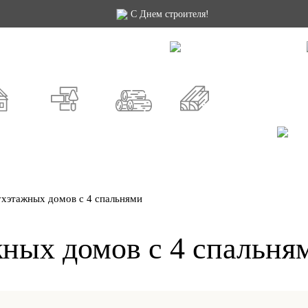
С Днем строителя!
й проект
Как заказать
Строительство
Доп. услуги
Москва
СПб
Россия
СНЫЕ
ИЗ КИРПИЧА
ИЗ БРЕВНА
ИЗ БРУСА
хэтажных домов с 4 спальнями
ных домов с 4 спальня