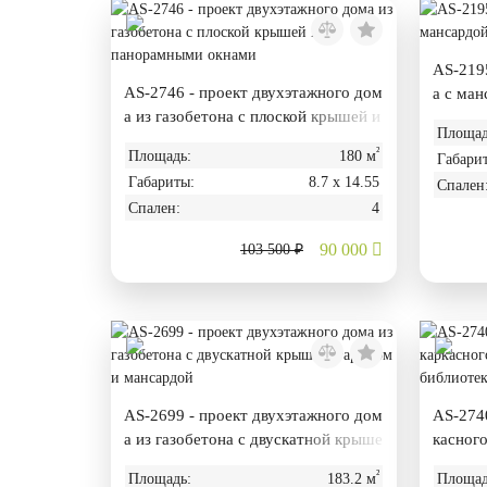
AS-2195
AS-2746 - проект двухэтажного дом
а с ман
а из газобетона с плоской крышей и
Площад
панорамными окнами
²
Площадь:
180 м
Габари
Габариты:
8.7 х 14.55
Спален
Спален:
4
90 000
103 500 ₽
AS-2699 - проект двухэтажного дом
AS-2740
а из газобетона с двускатной крыше
касног
й, гаражом и мансардой
и библ
²
Площадь:
183.2 м
Площад