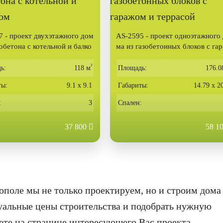
 - проект двухэтажного дом
AS-2595 - проект одноэтажного
зобетона с котельной и балко
ма из газобетонных блоков с га
м и террасой
²
ь:
118 м
Площадь:
176.0
ты:
9.1 х 9.1
Габариты:
14.79 х 2
:
3
Спален:
37 800
58 1
ополе мы не только проектируем, но и строим дома
туальные цены строительства и подобрать нужную
те на странице интересующего Вас проекта.