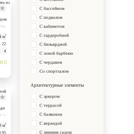
С бассейном
С подвалом
 дом
гар
С кабинетом
С гардеробной
²
4 м
х 22
С бильярдной
4
С зоной барбекю
00
С чердаком
Со спортзалом
Архитектурные элементы
С эркером
С террасой
одн
С балконом
е ха
С верандой
²
3 м
С зимним садом
0.95