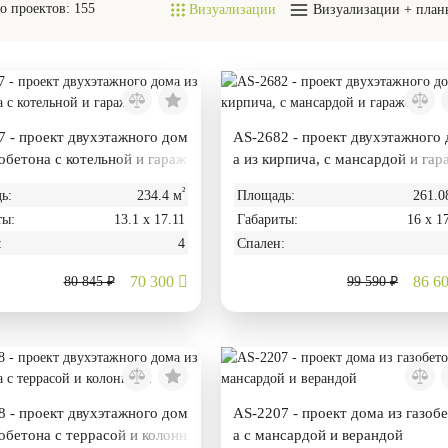
о проектов:
155
Визуализации
Визуализации + план
 - проект двухэтажного дом
AS-2682 - проект двухэтажного
зобетона с котельной и гараж
а из кирпича, с мансардой и гар
м
²
ь:
234.4 м
Площадь:
261.0
ты:
13.1 х 17.11
Габариты:
16 х 1
:
4
Спален:
70 300
86 6
80 845 ₽
99 590 ₽
 - проект двухэтажного дом
AS-2207 - проект дома из газоб
зобетона с террасой и колонн
а с мансардой и верандой