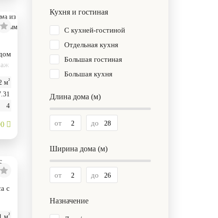
Кухня и гостиная
С кухней-гостиной
Отдельная кухня
 дом
Большая гостиная
раж
Большая кухня
²
2 м
7.31
Длина дома (м)
4
от
до
00
Ширина дома (м)
от
до
а с
Назначение
²
1 м