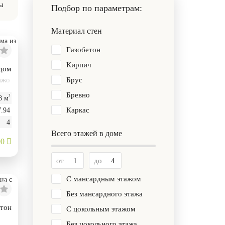
ы
Подбор по параметрам:
Материал стен
Газобетон
Кирпич
 дом
ажо
Брус
Бревно
²
8 м
Каркас
7.94
4
Всего этажей в доме
00
от
до
С мансардным этажом
Без мансардного этажа
етон
С цокольным этажом
Без цокольного этажа