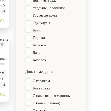
Дом / коттедж
8.65
Усадьбы / особняки
4
Гостевые дома
00
Таунхаусы
Бани
Гаражи
Беседки
Дача
 дом
Хозблок
окн
Доп. помещения
²
2 м
х 11
С гаражом
4
Без гаража
00
С навесом для машины
С баней (сауной)
С котельной