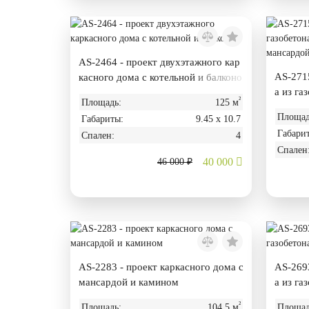
AS-2464 - проект двухэтажного кар
AS-2715
касного дома с котельной и балконо
а из га
м
²
Площадь:
125 м
ей, с м
Площад
Габариты:
9.45 х 10.7
шины
Габари
Спален:
4
Спален
40 000
46 000 ₽
AS-2283 - проект каркасного дома с
AS-2693
мансардой и камином
а из га
жом
²
Площадь:
104.5 м
Площад