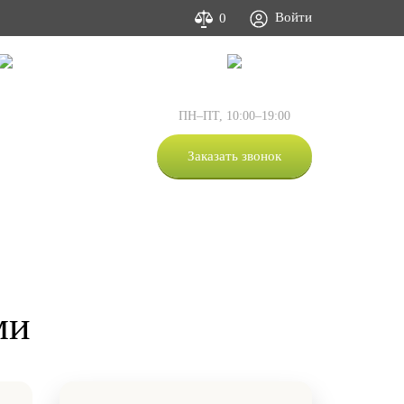
Войти
0
Фото и видео
Контакты
:
+7 (495) 505-63-05
ПН–ПТ, 10:00–19:00
:
+7 (812) 309-53-00
:
+7 (800) 333-53-00
Заказать звонок
+7-981-873-67-07
ми