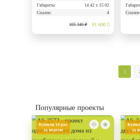
Габариты:
14.42 х 15.02
Габари
Спален:
4
Спален
91 600
105 340 ₽
1
Популярные проекты
Купили 14 раз
Купил
за неделю
за 