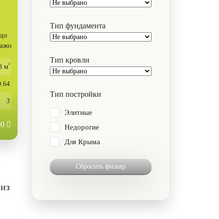
Тип фундамента
 до
ражо
Тип кровли
²
8 м
0.64
Тип постройки
3
Элитные
00
Недорогие
Для Крыма
Сбросить фильтр
 из