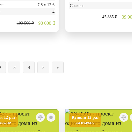
ты:
7.8 х 12.6
Спален:
:
4
39 9
45 885 ₽
90 000
103 500 ₽
2
3
4
5
»
и 12 раз
Купили 12 раз
неделю
за неделю