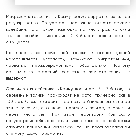
Микроземлетрясения в Крыму регистрируют с завидной
регулярностью. Полуостров постоянно «живёт» режиме
колебаний. Его трясет ежегодно по многу раз, но сила
толчков слабая – всего лишь 2-3 бала и практически не
ощущается.
Но даже из-за небольшой тряски в стенах зданий
накапливается усталость, возникают микротрещины,
чреватые преждевременному обветшанию. Поэтому
большинство строений серьезного землетрясения не
выдержат.
Фактическая сейсмика в Крыму достигает 7 - 9 балов, но
серьезные толчки происходят нечасто, примерно раз в
100 лет. Сложно строить прогнозы о ближайшем сильном
землетрясении, оно может произойти завтра, а может и
через много лет. При этом территория Крымского
полуострова обширна, если возле какого-то побережья
случится природный катаклизм, то на противоположном
его могут даже не заметить.