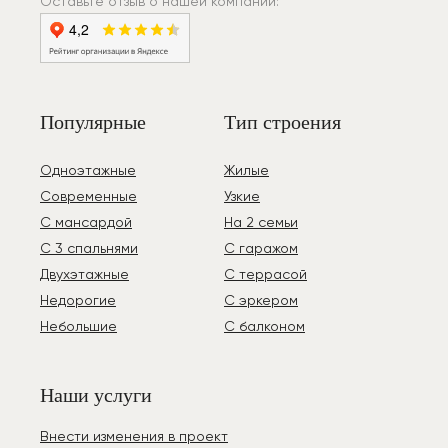
Оставьте отзыв о нашей компании:
Популярные
Тип строения
Одноэтажные
Жилые
Современные
Узкие
С мансардой
На 2 семьи
С 3 спальнями
С гаражом
Двухэтажные
С террасой
Недорогие
С эркером
Небольшие
С балконом
Наши услуги
Внести изменения в проект